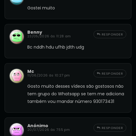
Gostei muito
Benny
RESPONDER
23/05/2026 às 11:28 am
Bc nddh hdu ufhb jdth udg
Mc
RESPONDER
11/06/2026 às 10:27 pm
Gosto muito desses vídeos são gostosos não
tem grupo do Whatsapp se tem me adiciona
também vou mandar número 930173431
Anónimo
RESPONDER
20/07/2026 às 7:55 pm