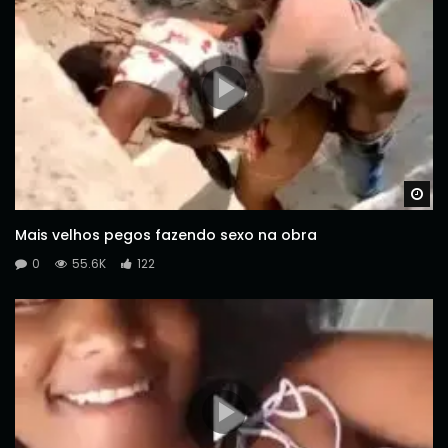
Wa
Mais velhos pegos fazendo sexo na obra
0
55.6K
122