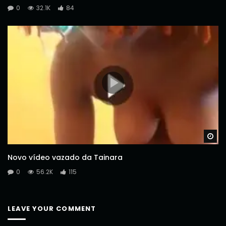
0
32.1K
84
Wa
Novo vídeo vazado da Tainara
0
56.2K
115
LEAVE YOUR COMMENT