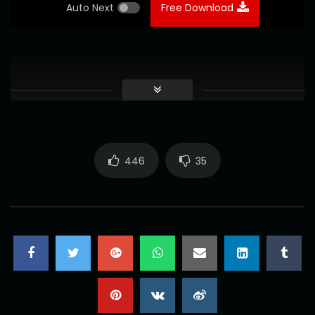
Auto Next
Free Download
446
35