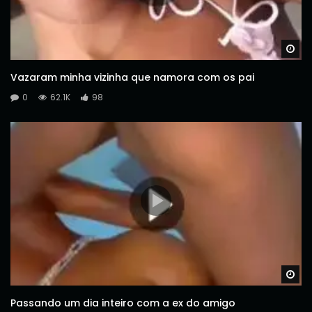
Wa
Vazaram minha vizinha que namora com os pai
0
62.1K
98
Wa
Passando um dia inteiro com a ex do amigo