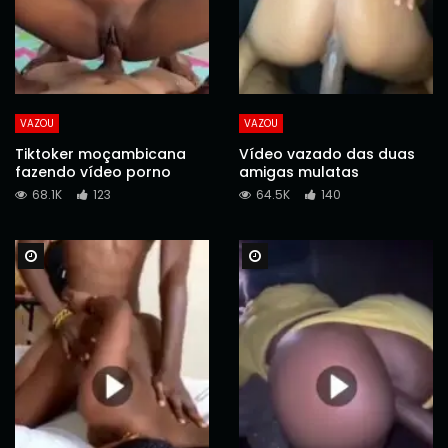
VAZOU
VAZOU
Tiktoker moçambicana
Vídeo vazado das duas
fazendo vídeo porno
amigas mulatas
68.1K
123
64.5K
140
Watch Later
Watch Later