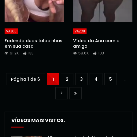
VAZOU
VAZOU
Fodendo duas tolobinhas
Vídeo da Ana com o
em sua casa
amigo
61.2K
133
58.6K
103
...
Página 1 de 6
1
2
3
4
5
VÍDEOS MAIS VISTOS.