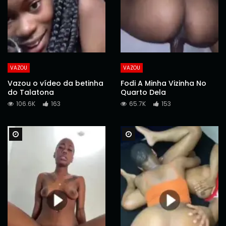
VAZOU
VAZOU
Vazou o vídeo da betinha
Fodi A Minha Vizinha No
do Talatona
Quarto Dela
106.6K
163
65.7K
153
Watch Later
Watch Later