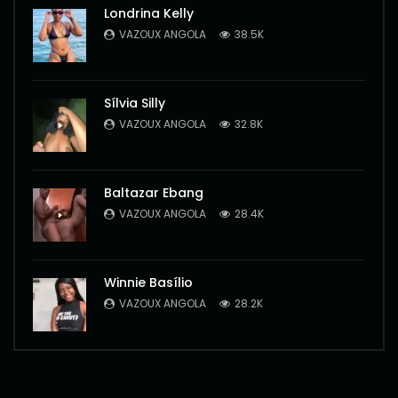
Londrina Kelly
VAZOUX ANGOLA
38.5K
Sílvia Silly
VAZOUX ANGOLA
32.8K
Baltazar Ebang
VAZOUX ANGOLA
28.4K
Winnie Basílio
VAZOUX ANGOLA
28.2K