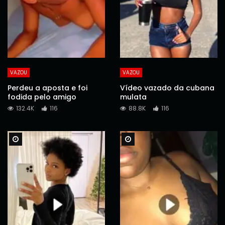
VAZOU
VAZOU
Perdeu a aposta e foi
Vídeo vazado da cubana
fodida pelo amigo
mulata
132.4K
116
88.8K
116
Watch Later
Watch Later