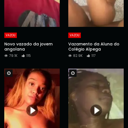
VAZOU
VAZOU
Novo vazado da jovem
Vazamento da Aluna do
angolana
Colégio Alpega
79.1K
115
82.9K
117
Watch Later
Watch Later