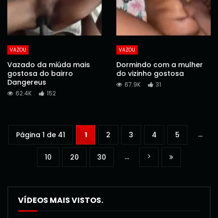
VAZOU
VAZOU
Vazado da miúda mais
Dormindo com a mulher
gostosa do bairro
do vizinho gostosa
Dangereus
67.9K
31
62.4K
152
...
Página 1 de 41
1
2
3
4
5
...
10
20
30
VÍDEOS MAIS VISTOS.