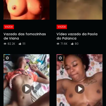
VAZOU
VAZOU
Vazado das fomozinhas
Vídeo vazado da Paola
de Viana
do Palanca
82.2K
111
71.6K
80
Watch Later
Watch Later