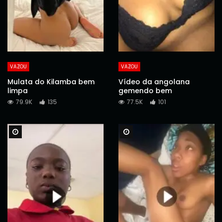
VAZOU
VAZOU
Mulata do Kilamba bem
Vídeo da angolana
limpa
gemendo bem
79.9K
135
77.5K
101
Watch Later
Watch Later