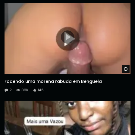
Wa
Fodendo uma morena rabuda em Benguela
2
88K
146