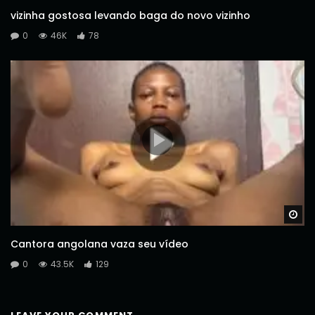
vizinha gostosa levando baga do novo vizinho
0
46K
78
Wa
Cantora angolana vaza seu vídeo
0
43.5K
129