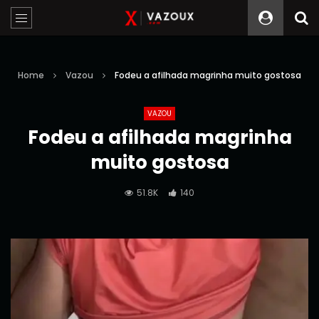
Home
Vazou
Fodeu a afilhada magrinha muito gostosa
VAZOU
Fodeu a afilhada magrinha
muito gostosa
51.8K
140
Reprodutor
de
vídeo