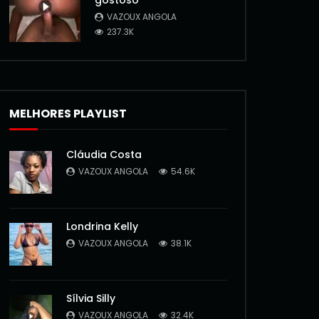
gostoso
VAZOUX ANGOLA
237.3K
MELHORES PLAYLIST
Cláudia Costa
VAZOUX ANGOLA
54.6K
Londrina Kelly
VAZOUX ANGOLA
38.1K
Sílvia Silly
VAZOUX ANGOLA
32.4K