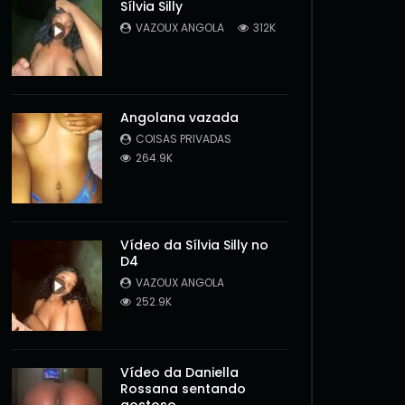
Sílvia Silly
VAZOUX ANGOLA
312K
Angolana vazada
COISAS PRIVADAS
264.9K
Vídeo da Sílvia Silly no
D4
VAZOUX ANGOLA
252.9K
Vídeo da Daniella
Rossana sentando