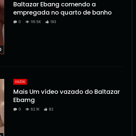
Baltazar Ebang comendo a
empregada no quarto de banho
0
116.5K
193
Watch Later
VAZOU
Mais Um vídeo vazado do Baltazar
Ebamg
0
62.1K
82