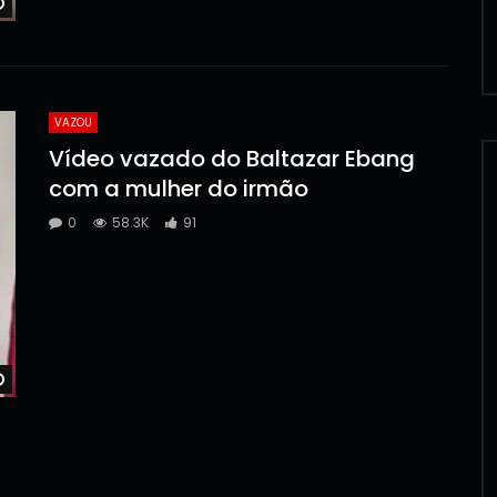
Watch Later
VAZOU
Vídeo vazado do Baltazar Ebang
com a mulher do irmão
0
58.3K
91
Watch Later