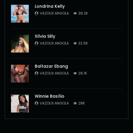
Londrina Kelly
VAZOUX ANGOLA
38.2K
Sílvia Silly
VAZOUX ANGOLA
32.5K
Baltazar Ebang
VAZOUX ANGOLA
28.1K
Winnie Basílio
VAZOUX ANGOLA
28K