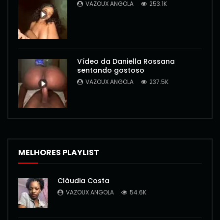
VAZOUX ANGOLA
253.1K
Vídeo da Daniella Rossana
sentando gostoso
VAZOUX ANGOLA
237.5K
MELHORES PLAYLIST
Cláudia Costa
VAZOUX ANGOLA
54.6K