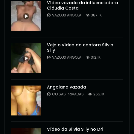
Vídeo vazado da influenciadora
Cláudia Costa
VAZOUX ANGOLA
387.1K
Veja o vídeo da cantora Sílvia
Silly
VAZOUX ANGOLA
312.1K
Angolana vazada
COISAS PRIVADAS
265.1K
Vídeo da Sílvia Silly no D4