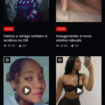
VAZOU
VAZOU
Visitou o amigo solteiro e
Inaugurando a nova
acabou no D4
vizinha rabuda
40.2K
99
33.6K
69
Watch Later
Watch Later