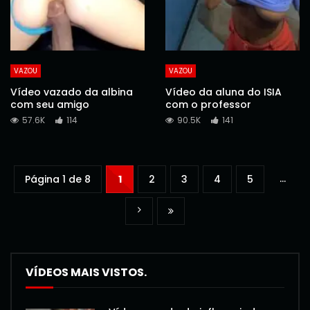
VAZOU
VAZOU
Vídeo vazado da albina
Vídeo da aluna do ISIA
com seu amigo
com o professor
57.6K
114
90.5K
141
...
Página 1 de 8
1
2
3
4
5
VÍDEOS MAIS VISTOS.