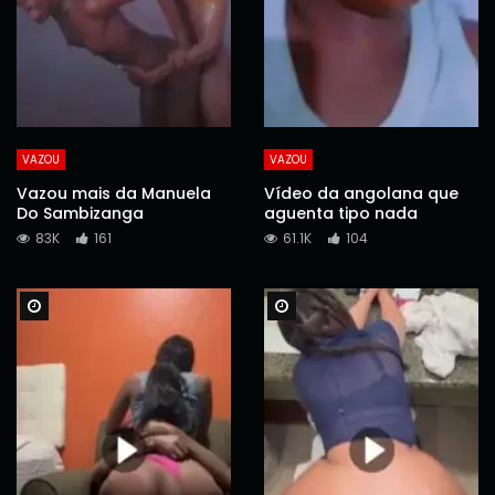
VAZOU
VAZOU
Vazou mais da Manuela
Vídeo da angolana que
Do Sambizanga
aguenta tipo nada
83K
161
61.1K
104
Watch Later
Watch Later