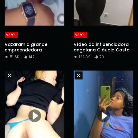
VAZOU
VAZOU
Vazaram a grande
Vídeo da influenciadora
empreendedora
angolana Cláudia Costa
51.6K
142
122.8K
79
Watch Later
Watch Later