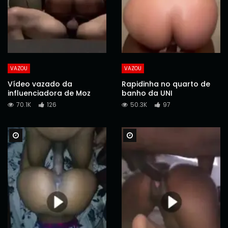
VAZOU
VAZOU
Vídeo vazado da
Rapidinha no quarto de
influenciadora de Moz
banho da UNI
70.1K
126
50.3K
97
Watch Later
Watch Later