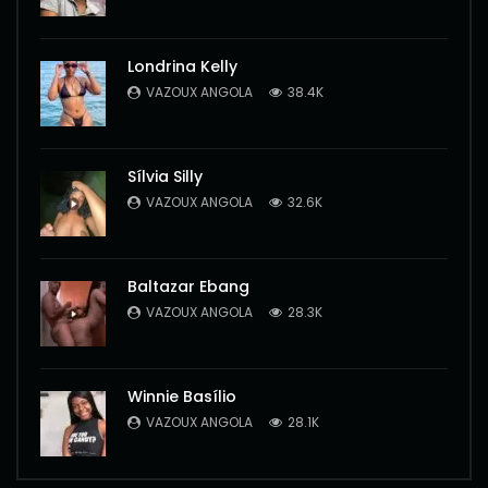
Londrina Kelly
VAZOUX ANGOLA
38.4K
Sílvia Silly
VAZOUX ANGOLA
32.6K
Baltazar Ebang
VAZOUX ANGOLA
28.3K
Winnie Basílio
VAZOUX ANGOLA
28.1K