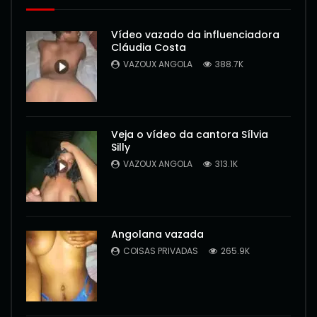
Vídeo vazado da influenciadora
Cláudia Costa
VAZOUX ANGOLA
388.7K
Veja o vídeo da cantora Sílvia
Silly
VAZOUX ANGOLA
313.1K
Angolana vazada
COISAS PRIVADAS
265.9K