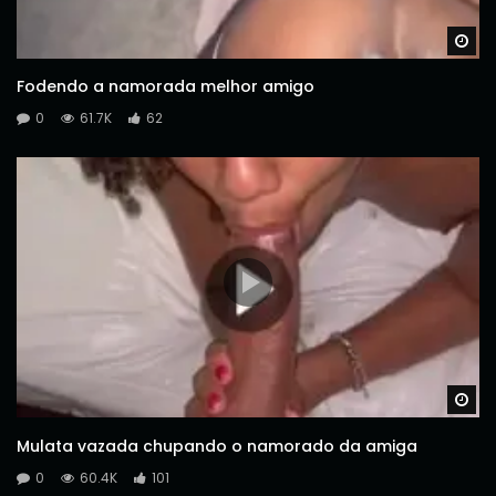
Wa
Fodendo a namorada melhor amigo
0
61.7K
62
Wa
Mulata vazada chupando o namorado da amiga
0
60.4K
101