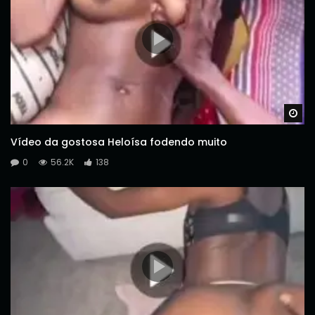
Wa
Vídeo da gostosa Heloísa fodendo muito
0
56.2K
138