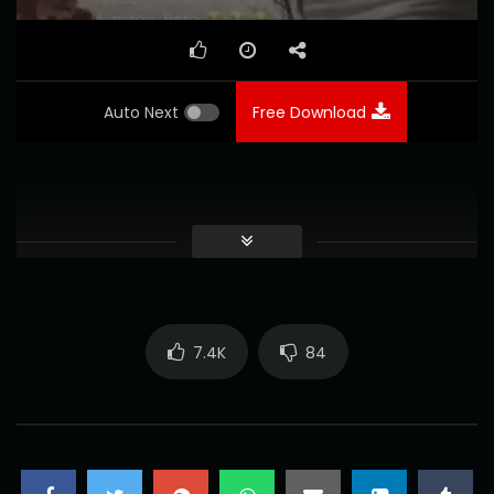
Auto Next
Free Download
7.4K
84