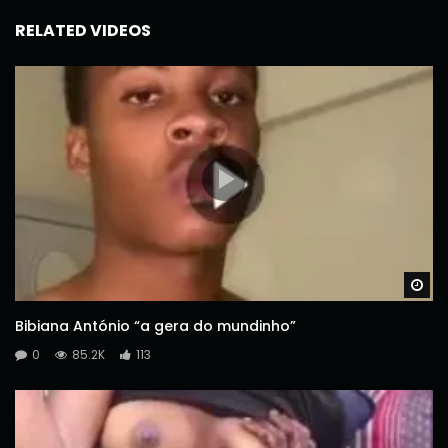
RELATED VIDEOS
Wa
Bibiana António “a gera do mundinho”
0
85.2K
113