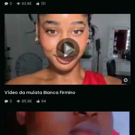
0
63.8K
131
Wa
Vídeo da mulata Bianca Firmino
0
85.8K
94