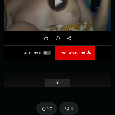
00:00
01:43
Auto Next
Free Download
117
6