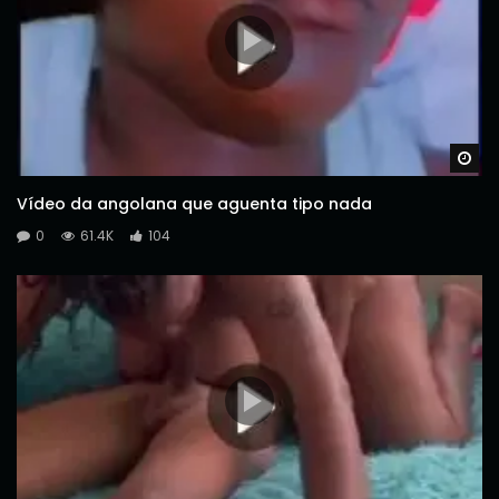
Wa
Vídeo da angolana que aguenta tipo nada
0
61.4K
104