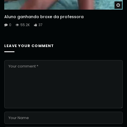
Wa
Aluno ganhando broxe da professora
0
55.2K
37
LEAVE YOUR COMMENT