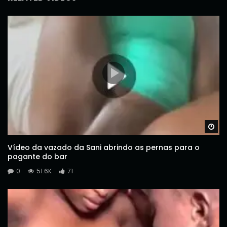
Wa
Vídeo da vazado da Sani abrindo as pernas para o
pagante do bar
0
51.6K
71