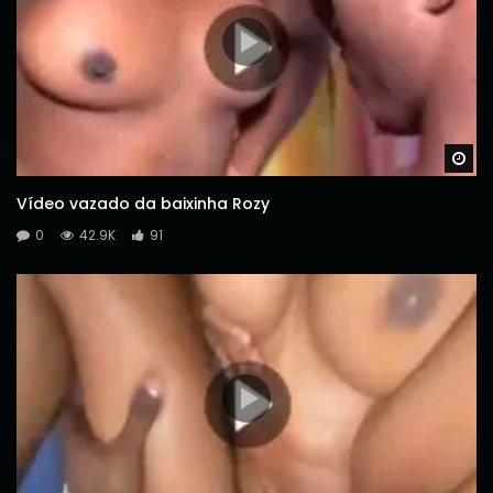
Wa
Vídeo vazado da baixinha Rozy
0
42.9K
91