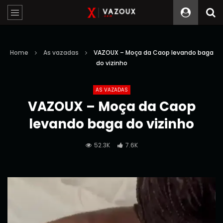
Home
As vazadas
VAZOUX – Moça da Caop levando baga
do vizinho
AS VAZADAS
VAZOUX – Moça da Caop
levando baga do vizinho
52.3K
7.6K
Reprodutor
de
vídeo