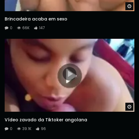
Wa
Brincadeira acaba em sexo
0
66K
147
Wa
Vídeo zavado da Tiktoker angolana
0
39.1K
96