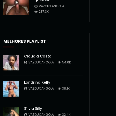
gostoso
VAZOUX ANGOLA
237.3K
MELHORES PLAYLIST
Cláudia Costa
VAZOUX ANGOLA
54.6K
Londrina Kelly
VAZOUX ANGOLA
38.1K
Sílvia Silly
VAZOUX ANGOLA
32.4K