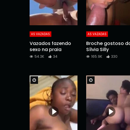
AS VAZADAS
AS VAZADAS
Vazados fazendo
Broche gostoso d
sexo na praia
Sílvia Silly
54.3K
34
165.9K
330
Watch Later
Watch Later