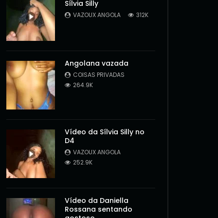
Sílvia Silly
VAZOUX ANGOLA
312K
Angolana vazada
COISAS PRIVADAS
264.9K
Vídeo da Sílvia Silly no
D4
VAZOUX ANGOLA
252.9K
Vídeo da Daniella
Rossana sentando