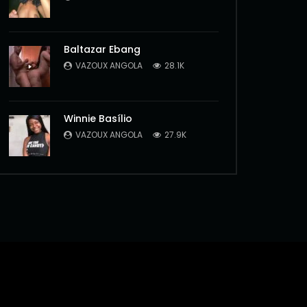
Baltazar Ebang
VAZOUX ANGOLA
28.1K
Winnie Basílio
VAZOUX ANGOLA
27.9K