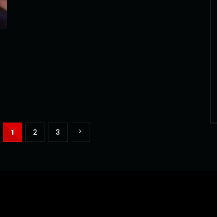
1
2
3