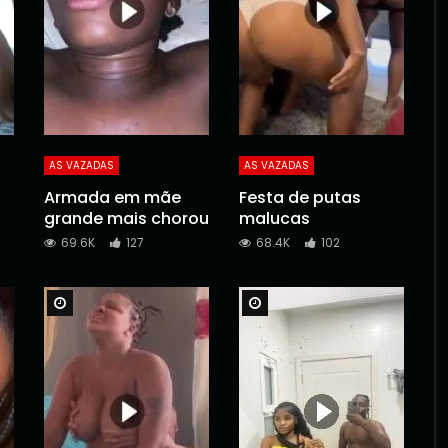
AS VAZADAS
AS VAZADAS
Armada em mãe
Festa de putas
grande mais chorou
malucas
69.6K
127
68.4K
102
Watch Later
Watch Later