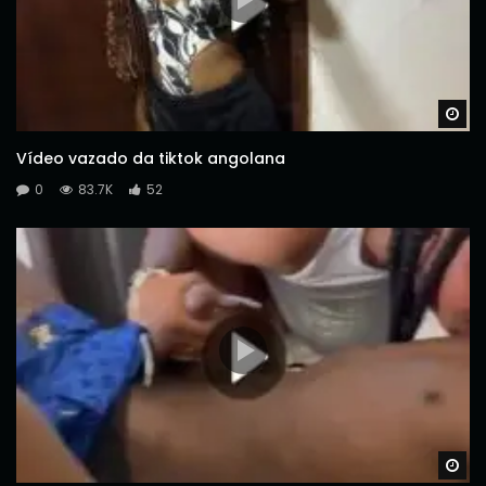
Wa
Vídeo vazado da tiktok angolana
0
83.7K
52
Wa