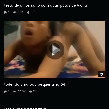
Festa de aniversário com duas putas de Viana
0
60K
118
Wa
Fodendo uma boa pequena no D4
0
55.3K
121