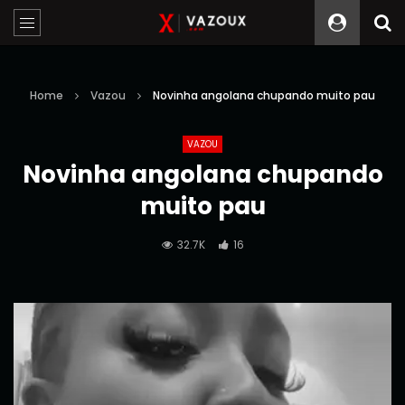
Home
Vazou
Novinha angolana chupando muito pau
VAZOU
Novinha angolana chupando
muito pau
32.7K
16
Reprodutor
de
vídeo