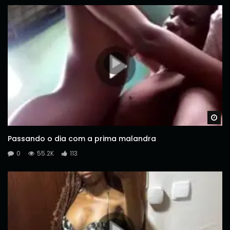
Wa
Passando o dia com a prima malandra
0
55.2K
113