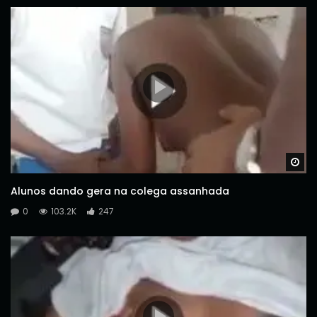
Wa
Alunos dando gera na colega assanhada
0
103.2K
247