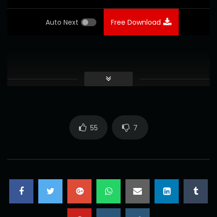
Auto Next
Free Download
55
7