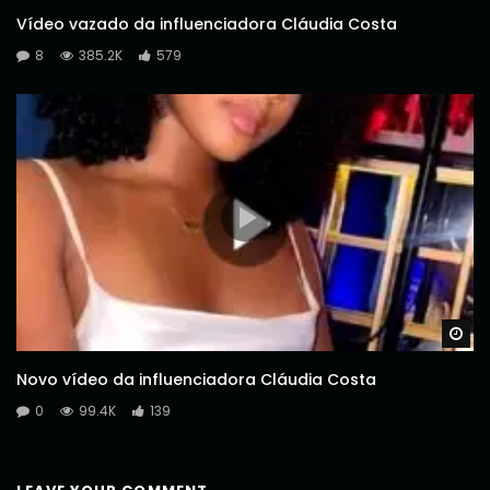
Vídeo vazado da influenciadora Cláudia Costa
8
385.2K
579
Wa
Novo vídeo da influenciadora Cláudia Costa
0
99.4K
139