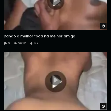
Wa
Dando a melhor foda na melhor amiga
0
69.3K
129
Wa