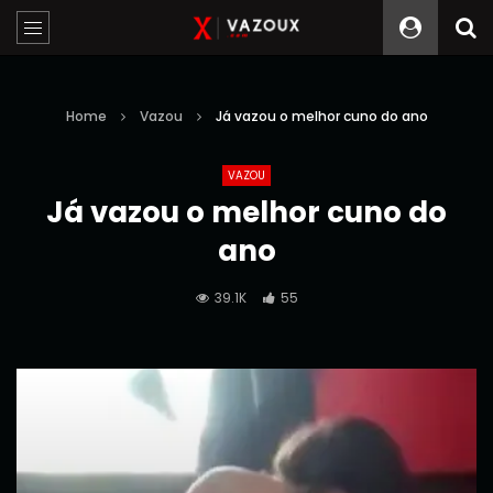
Home
Vazou
Já vazou o melhor cuno do ano
VAZOU
Já vazou o melhor cuno do
ano
39.1K
55
Reprodutor
de
vídeo