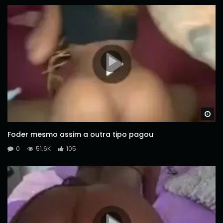
Wa
Foder mesmo assim a outra tipo pagou
0
51.6K
105