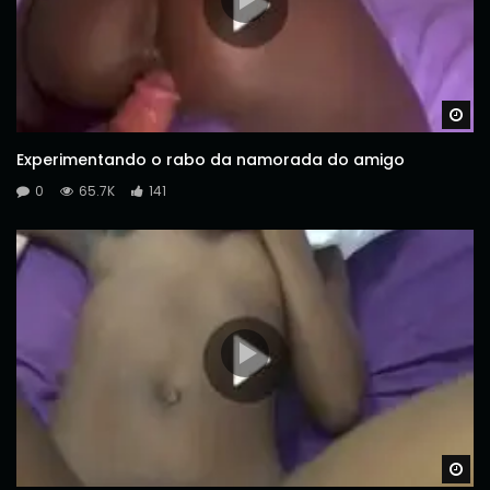
Wa
Experimentando o rabo da namorada do amigo
0
65.7K
141
Wa