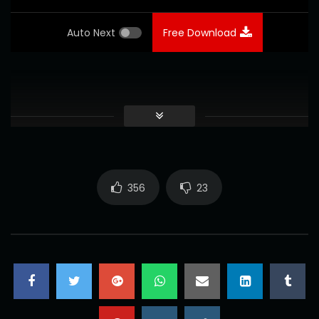
Auto Next
Free Download
356
23