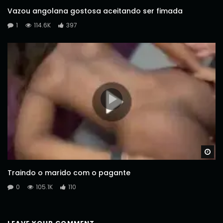
Vazou angolana gostosa aceitando ser fimada
1
114.6K
397
Wa
Traindo o marido com o pagante
0
105.1K
110