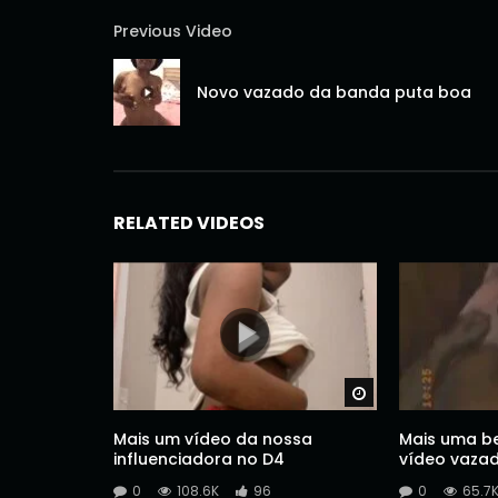
Previous Video
Novo vazado da banda puta boa
RELATED VIDEOS
Watch Later
Mais um vídeo da nossa
Mais uma be
influenciadora no D4
vídeo vaza
0
108.6K
96
0
65.7