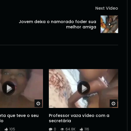
Next Video
Jovem deixa o namorado foder sua
melhor amiga
Watch Later
Watch 
ta que teve o seu
Professor vaza vídeo com a
do
secretária
K
105
0
64.8K
116