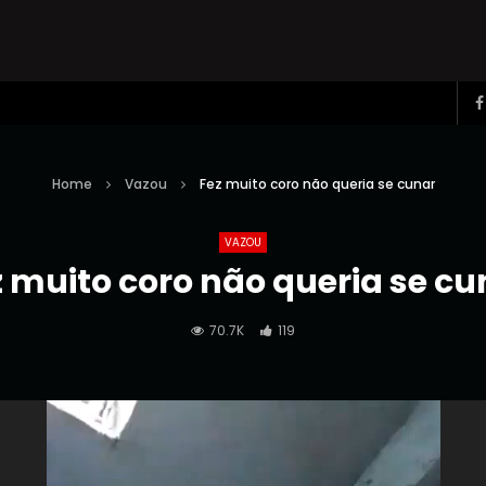
Home
Vazou
Fez muito coro não queria se cunar
VAZOU
z muito coro não queria se cu
70.7K
119
Reprodutor
de
vídeo