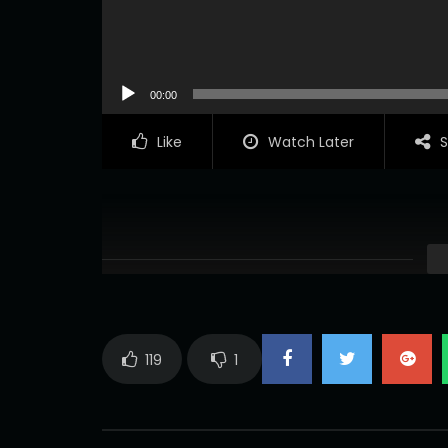
00:00
Like
Watch Later
S
119
1