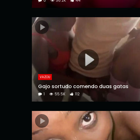
0
36.2K
44
VAZOU
Gajo sortudo comendo duas gatas
1
55.5K
112