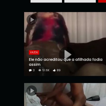
VAZOU
Ele não acreditou que a afilhada fodia
assim
0
51.6K
89