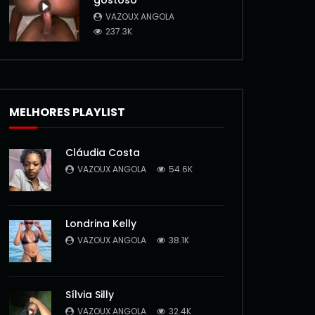
gostoso
VAZOUX ANGOLA
237.3K
MELHORES PLAYLIST
Cláudia Costa
VAZOUX ANGOLA
54.6K
Londrina Kelly
VAZOUX ANGOLA
38.1K
Sílvia Silly
VAZOUX ANGOLA
32.4K