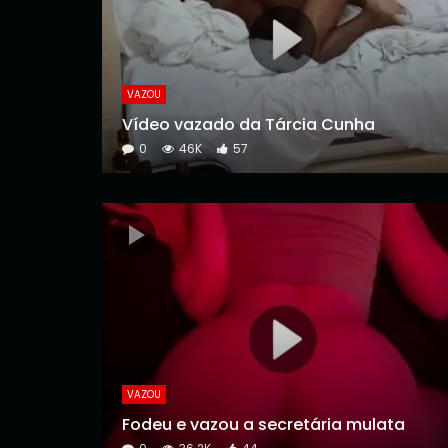
VAZOU
Vídeo vazado da Tárcia Cunha
0
46K
57
VAZOU
Fodeu e vazou a secretária mulata