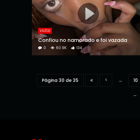
VAZOU
Confiou no namorado e foi vazada
0
60.9K
134
...
Página 30 de 35
10
...