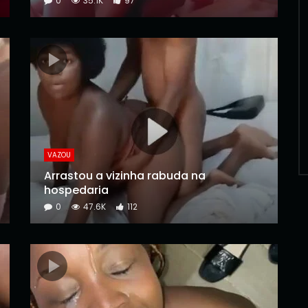
0
35.1K
97
VAZOU
Arrastou a vizinha rabuda na
hospedaria
0
47.6K
112