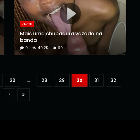
VAZOU
Mais uma chupadura vazado na
banda
0
49.2K
90
...
20
28
29
30
31
32