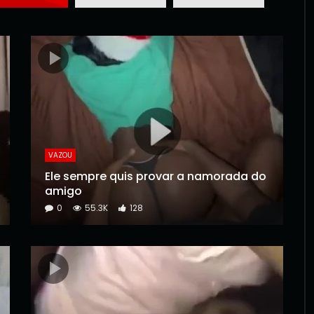
VAZOU
Ele sempre quis provar a namorada do
amigo
0
55.3K
128