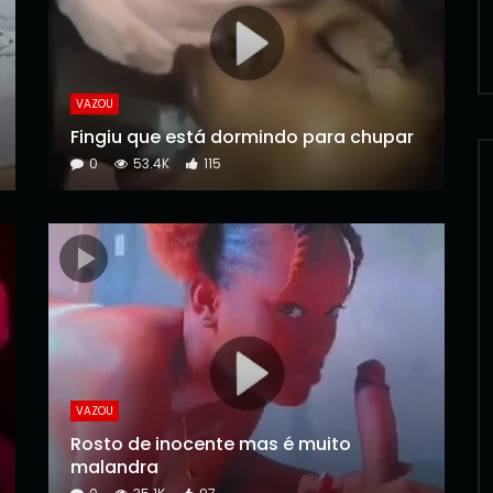
VAZOU
Fingiu que está dormindo para chupar
0
53.4K
115
VAZOU
Rosto de inocente mas é muito
malandra