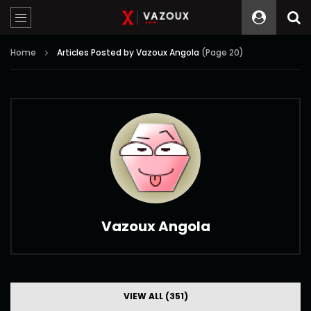
Home
Articles Posted by Vazoux Angola
(Page 20)
Vazoux Angola
VIEW ALL (351)