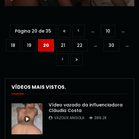
...
...
Página 20 de 35
10
...
...
18
19
20
21
22
30
VÍDEOS MAIS VISTOS.
Vídeo vazado da influenciadora
Cláudia Costa
VAZOUX ANGOLA
389.2K