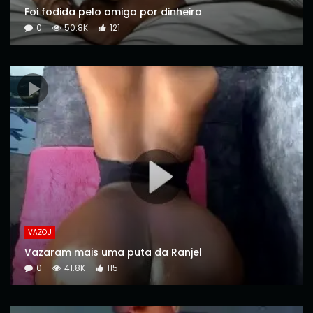
Foi fodida pelo amigo por dinheiro
0
50.8K
121
VAZOU
Vazaram mais uma puta da Ranjel
0
41.8K
115