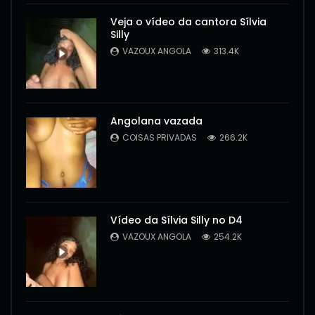
Veja o vídeo da cantora Sílvia
Silly
VAZOUX ANGOLA
313.4K
Angolana vazada
COISAS PRIVADAS
266.2K
Vídeo da Sílvia Silly no D4
VAZOUX ANGOLA
254.2K