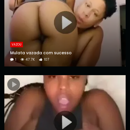
VAZOU
Mulata vazada com sucesso
1
47.7K
107