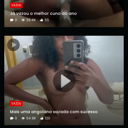
VAZOU
Já vazou o melhor cuno do ano
0
39.4K
55
VAZOU
Mais uma angolana vazada com sucesso
0
54.8K
120