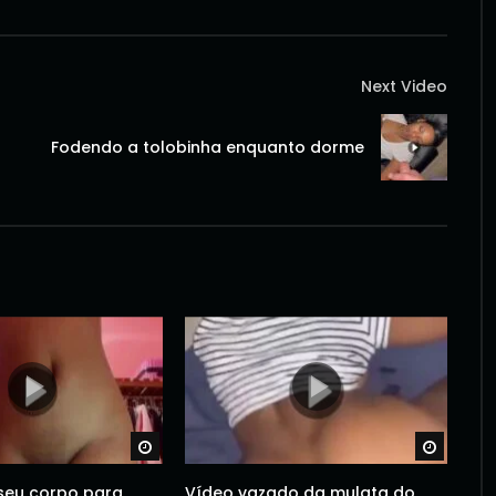
Next Video
Fodendo a tolobinha enquanto dorme
Watch Later
Watch 
seu corpo para
Vídeo vazado da mulata do