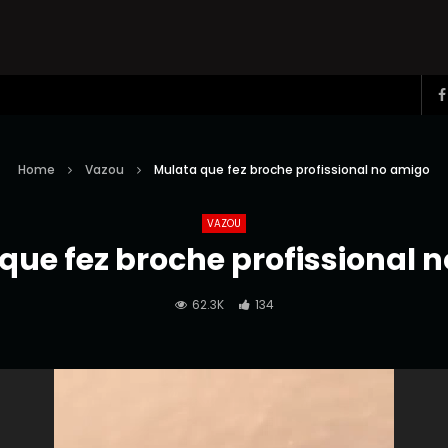
Home
Vazou
Mulata que fez broche profissional no amigo
VAZOU
que fez broche profissional 
62.3K
134
Reprodutor
de
vídeo