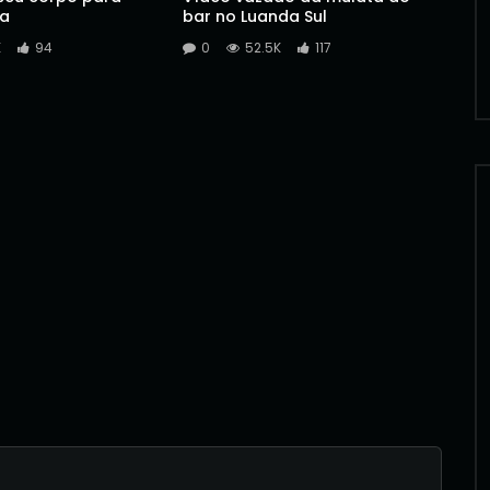
a
bar no Luanda Sul
K
94
0
52.5K
117