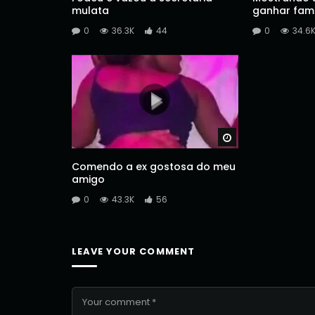
mulata
ganhar fam
0
36.3K
44
0
34.6
Watch Later
Comendo a ex gostosa do meu
amigo
0
43.3K
56
LEAVE YOUR COMMENT