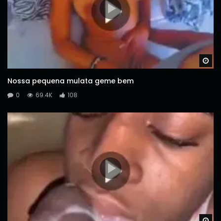
Wa
Nossa pequena mulata geme bem
0
69.4K
108
Wa