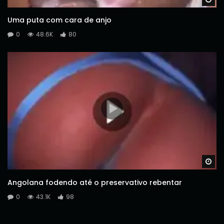
Uma puta com cara de anjo
0
48.6K
80
Wa
Angolana fodendo até o preservativo rebentar
0
43.1K
98