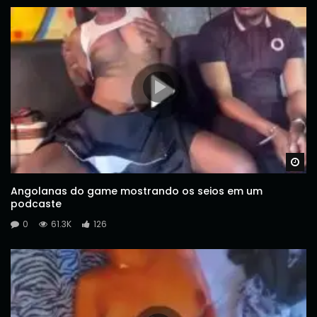
Wa
Angolanas do game mostrando os seios em um
podcaste
0
61.3K
126