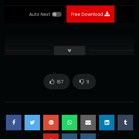
Auto Next
Free Download
167
11