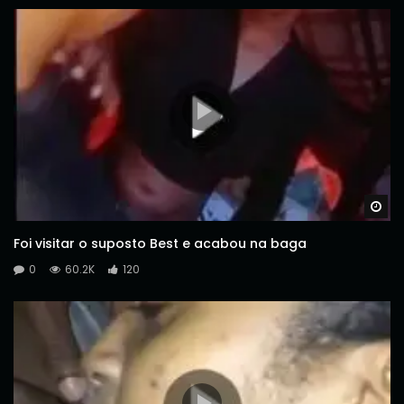
Wa
Foi visitar o suposto Best e acabou na baga
0
60.2K
120