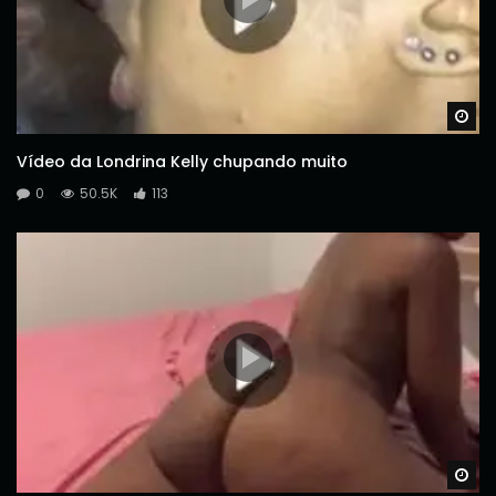
Wa
Vídeo da Londrina Kelly chupando muito
0
50.5K
113
Wa