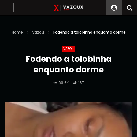
Home
Vazou
Fodendo a tolobinha enquanto dorme
VAZOU
Fodendo a tolobinha
enquanto dorme
86.6K
167
Reprodutor
de
vídeo