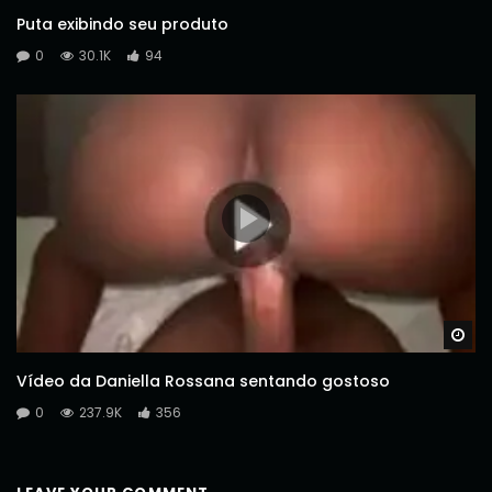
Puta exibindo seu produto
0
30.1K
94
Wa
Vídeo da Daniella Rossana sentando gostoso
0
237.9K
356