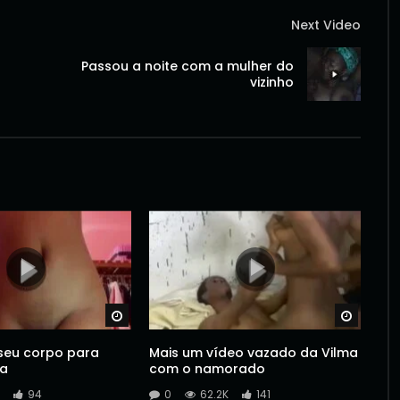
Next Video
Passou a noite com a mulher do
vizinho
Watch Later
Watch 
seu corpo para
Mais um vídeo vazado da Vilma
a
com o namorado
94
0
62.2K
141