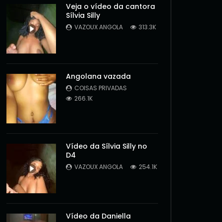
Veja o vídeo da cantora
Sílvia Silly
VAZOUX ANGOLA
313.3K
Angolana vazada
COISAS PRIVADAS
266.1K
Vídeo da Sílvia Silly no
D4
VAZOUX ANGOLA
254.1K
Later
Vídeo da Daniella