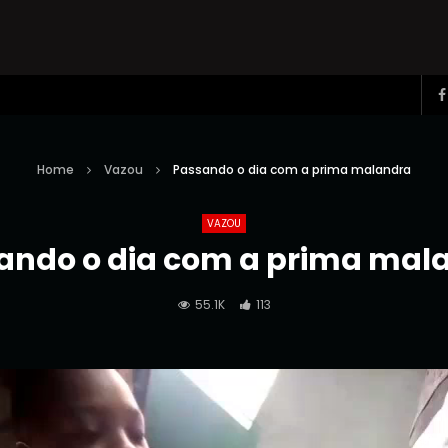
Home
Vazou
Passando o dia com a prima malandra
VAZOU
ando o dia com a prima mal
55.1K
113
Reprodutor
de
vídeo