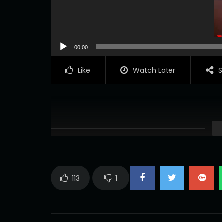
00:00
Like
Watch Later
S
113
1