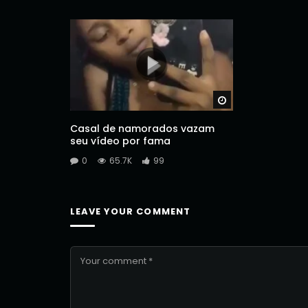
Watch Later
Casal de namorados vazam
seu vídeo por fama
0
65.7K
99
LEAVE YOUR COMMENT