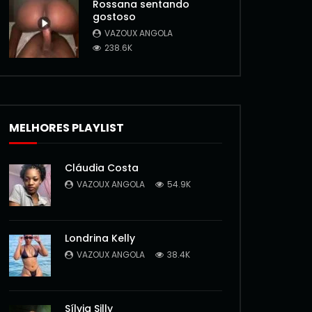
Rossana sentando
gostoso
VAZOUX ANGOLA
238.6K
MELHORES PLAYLIST
Cláudia Costa
VAZOUX ANGOLA
54.9K
Londrina Kelly
VAZOUX ANGOLA
38.4K
Sílvia Silly