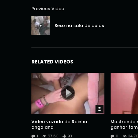
Previous Video
Sexo na sala de aulas
RELATED VIDEOS
Watch Later
Vídeo vazado da Rainha
Mostrando 
angolana
ganhar fam
1
57.6K
93
0
34.7K