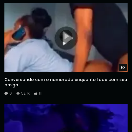
Wa
Conversando com o namorado enquanto fode com seu
amigo
0
52.1K
111