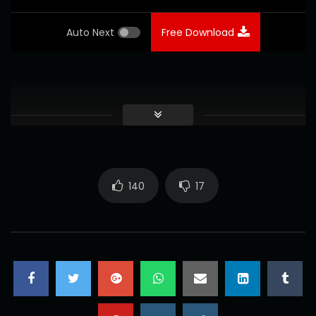
Auto Next
Free Download
140
17