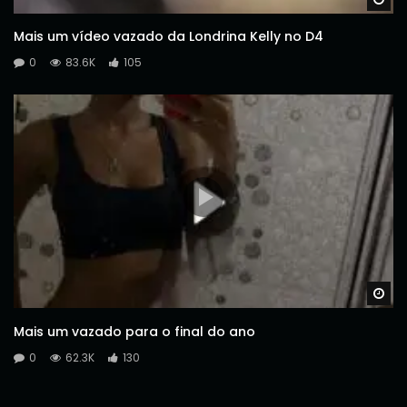
Mais um vídeo vazado da Londrina Kelly no D4
0
83.6K
105
Wa
Mais um vazado para o final do ano
0
62.3K
130