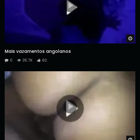
Wa
Mais vazamentos angolanos
0
35.7K
82
Wa