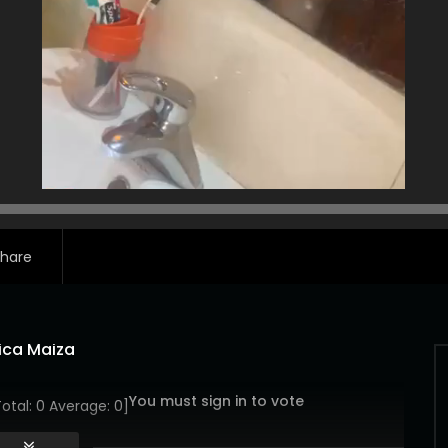
hare
ica Maiza
You must sign in to vote
Total:
0
Average:
0
]