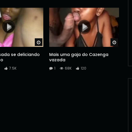
Watch Later
Watch 
ada se deliciando
Mais uma gaja do Cazenga
ho
vazada
7.5K
1
68K
120