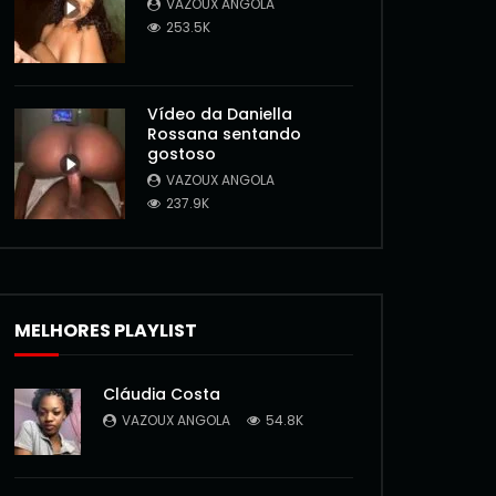
VAZOUX ANGOLA
253.5K
Vídeo da Daniella
Rossana sentando
gostoso
Later
VAZOUX ANGOLA
237.9K
MELHORES PLAYLIST
Cláudia Costa
VAZOUX ANGOLA
54.8K