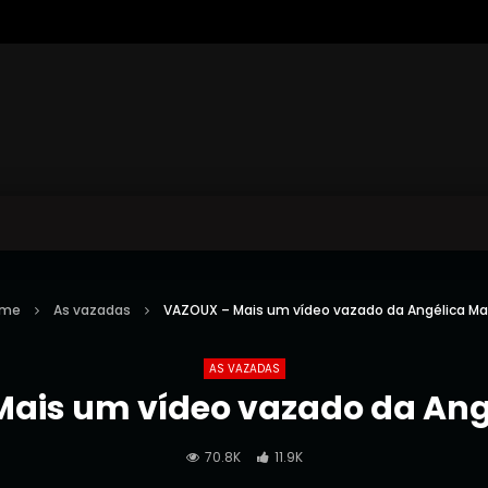
ome
As vazadas
VAZOUX – Mais um vídeo vazado da Angélica Ma
AS VAZADAS
ais um vídeo vazado da Ang
70.8K
11.9K