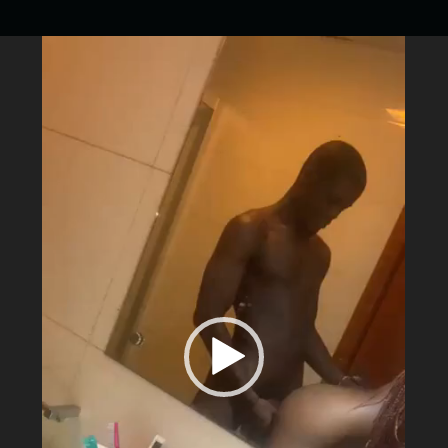
Reprodutor
de
vídeo