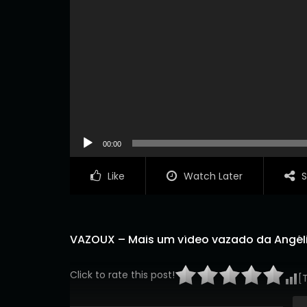
00:00
Like
Watch Later
S
VAZOUX – Mais um vídeo vazado da Angél
Click to rate this post!
[