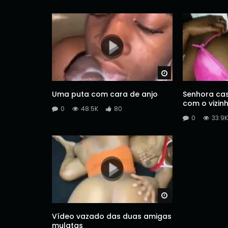
Watch Later
Uma puta com cara de anjo
Senhora cas
com o vizin
0
48.5K
80
0
33.9K
Watch Later
Vídeo vazado das duas amigas
mulatas