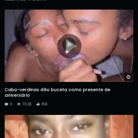
Wa
Cabo-verdinas dão buceta como presente de
aniversário
0
73.3K
158