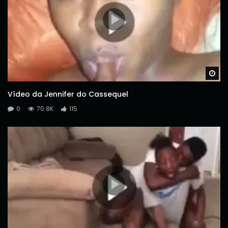
Wa
Vídeo da Jennifer do Cassequel
0
70.8K
115