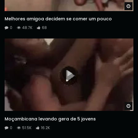
Wa
Melhores amigoa decidem se comer um pouco
0
48.7K
68
Wa
Moçambicana levando gera de 5 jovens
0
51.5K
16.2K