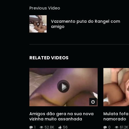
Previous Video
Vazamento puta do Rangel com
amigo
RELATED VIDEOS
Watch Later
Amigos dão gera na sua nova
Mulata fof
vizinha muito assanhada
namorado
1
52.8K
56
0
61.2K