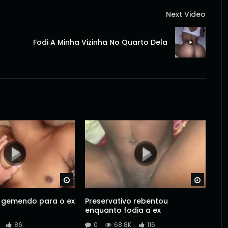
Next Video
Fodi A Minha Vizinha No Quarto Dela
Watch Later
Watch 
a gemendo para o ex
Preservativo rebentou
enquanto fodia a ex
86
0
68.8K
116