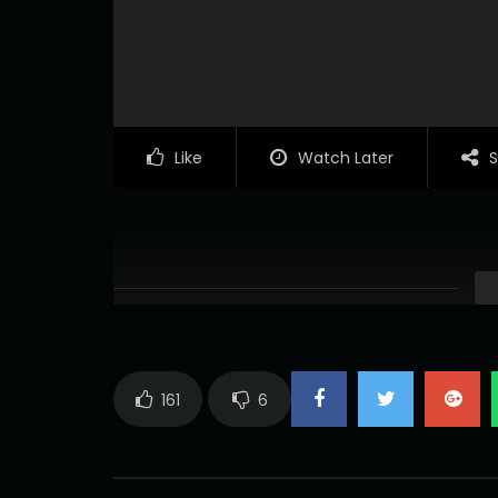
Like
Watch Later
S
161
6