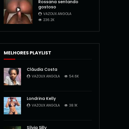
Rossana sentando
gostoso
VAZOUX ANGOLA
236.2K
MELHORES PLAYLIST
Cláudia Costa
VAZOUX ANGOLA
54.6K
Londrina Kelly
VAZOUX ANGOLA
38.1K
Sílvia Silly