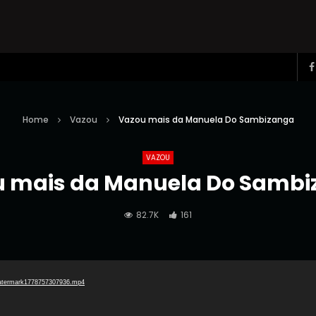
Home
Vazou
Vazou mais da Manuela Do Sambizanga
VAZOU
 mais da Manuela Do Samb
82.7K
161
Reprodutor
_watermark1778757307936.mp4
de
vídeo