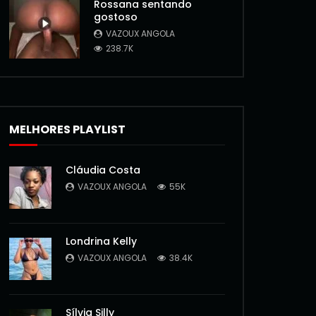
Rossana sentando
gostoso
VAZOUX ANGOLA
238.7K
MELHORES PLAYLIST
Cláudia Costa
VAZOUX ANGOLA
55K
Londrina Kelly
VAZOUX ANGOLA
38.4K
Sílvia Silly