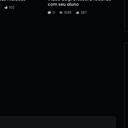
com seu aluno
K
102
0
106K
287