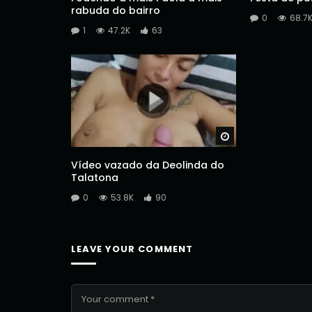
rabuda do bairro
0
68.7
1
47.2K
63
Watch Later
Vídeo vazado da Deolinda do
Talatona
0
53.8K
90
LEAVE YOUR COMMENT