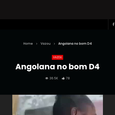
Home
Vazou
Angolana no bom D4
VAZOU
Angolana no bom D4
36.5K
78
Reprodutor
de
vídeo