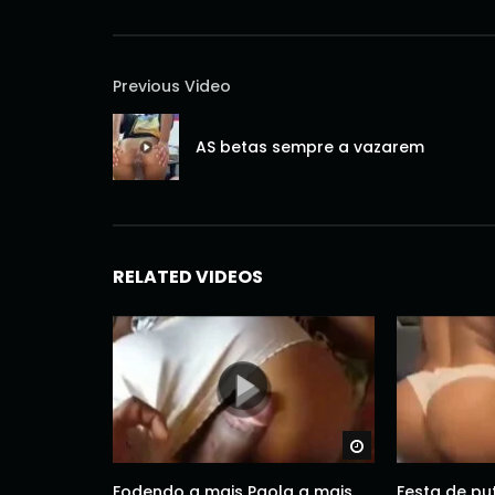
Previous Video
AS betas sempre a vazarem
RELATED VIDEOS
Watch Later
Fodendo a mais Paola a mais
Festa de pu