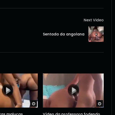
Next Video
Sentada da angolana
Watch Later
Watch 
tas malucas
Vídeo da professora fodendo