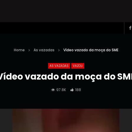
Home
As vazadas
Vídeo vazado da moça do SME
AS VAZADAS
VAZOU
Vídeo vazado da moça do SM
97.8K
188
Reprodutor
de
vídeo