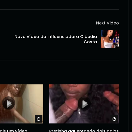
Next Video
Novo vídeo da influenciadora Cláudia
Costa
Watch Later
Watch 
ais um vídeo
Pretinha aguentando dois gajos