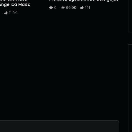
ngélica Maiza
0
66.9K
141
11.9K