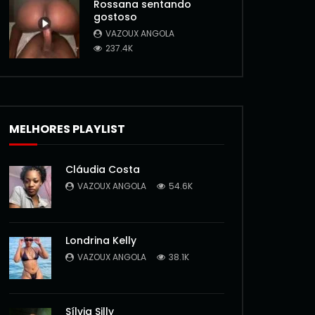
Rossana sentando
gostoso
VAZOUX ANGOLA
237.4K
MELHORES PLAYLIST
Cláudia Costa
VAZOUX ANGOLA
54.6K
Londrina Kelly
VAZOUX ANGOLA
38.1K
Sílvia Silly