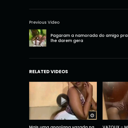
Previous Video
Pagaram a namorada do amigo pra
lhe darem gera
RELATED VIDEOS
Watch Later
Mais uma angolana vazada na
VAZOUX – M