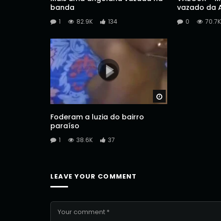
banda
vazado da A
1
82.9K
134
0
70.7K
Watch Later
Foderam a luzia do bairro
paraíso
1
38.6K
37
LEAVE YOUR COMMENT