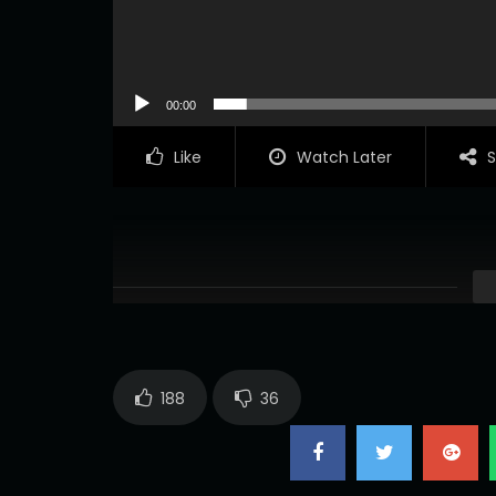
00:00
Like
Watch Later
S
188
36