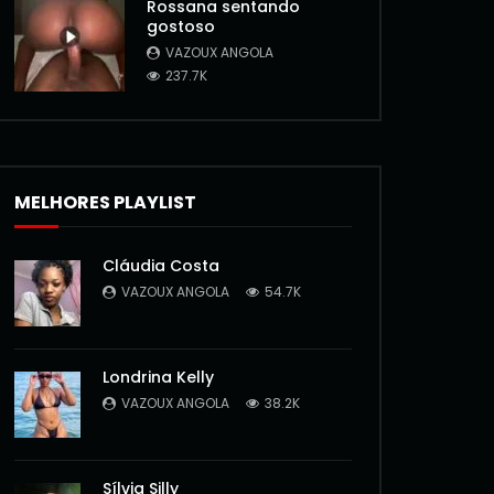
Rossana sentando
gostoso
VAZOUX ANGOLA
237.7K
MELHORES PLAYLIST
Cláudia Costa
VAZOUX ANGOLA
54.7K
Londrina Kelly
VAZOUX ANGOLA
38.2K
Sílvia Silly