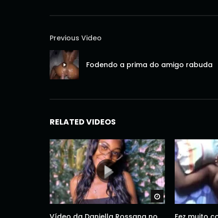
Previous Video
Fodendo a prima do amigo rabuda
RELATED VIDEOS
Watch Later
Vídeo da Daniella Rossana no
Fez muito c