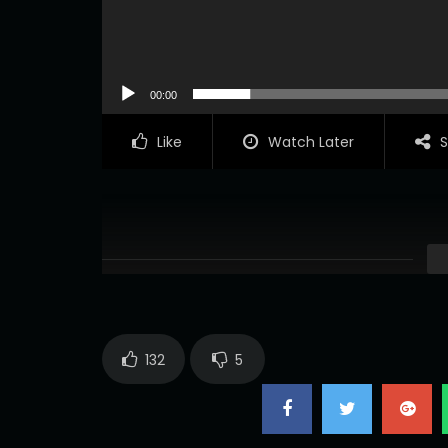
00:00
Like
Watch Later
S
132
5