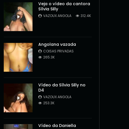
Veja o vídeo da cantora
Sílvia Silly
VAZOUX ANGOLA
312.4K
Angolana vazada
COISAS PRIVADAS
265.3K
Vídeo da Sílvia Silly no
D4
VAZOUX ANGOLA
253.3K
Later
Vídeo da Daniella