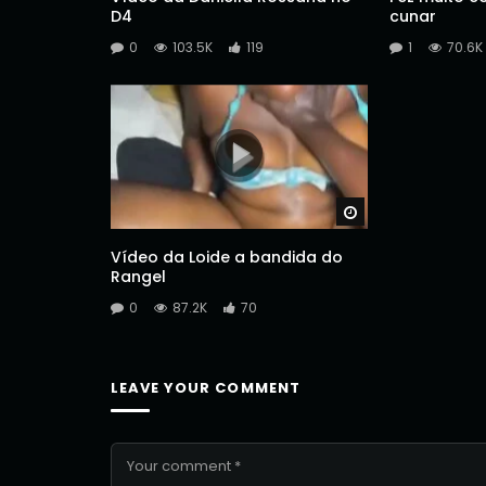
D4
cunar
0
103.5K
119
1
70.6K
Watch Later
Vídeo da Loide a bandida do
Rangel
0
87.2K
70
LEAVE YOUR COMMENT