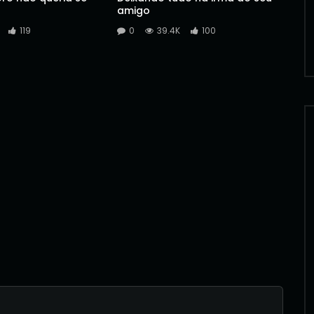
amigo
119
0
39.4K
100