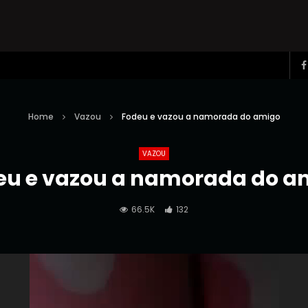
Home
Vazou
Fodeu e vazou a namorada do amigo
VAZOU
eu e vazou a namorada do a
66.5K
132
Reprodutor
de
vídeo