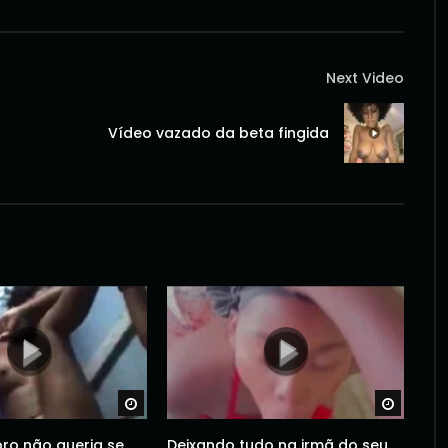
Next Video
Vídeo vazado da beta fingida
Watch Later
Watch 
oro não queria se
Deixando tudo na irmã do seu