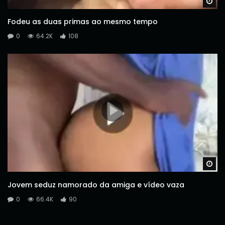
Wa
Fodeu as duas primas ao mesmo tempo
0
64.2K
108
Wa
Jovem seduz namorado da amiga e vídeo vaza
0
66.4K
90