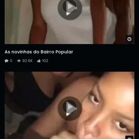
Wa
As novinhas do Bairro Popular
0
92.6K
102