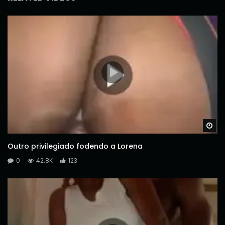
Wa
Outro privilegiado fodendo a Lorena
0
42.8K
123