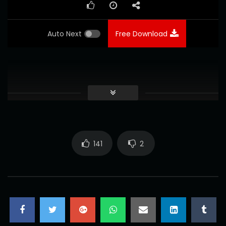
Auto Next
Free Download
141
2