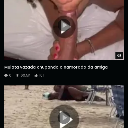
Wa
Mulata vazada chupando o namorado da amiga
0
60.5K
101