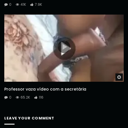
0
41K
7.9K
Wa
Professor vaza vídeo com a secretária
0
65.2K
116
LEAVE YOUR COMMENT