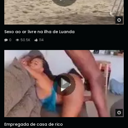
Wa
Sexo ao ar livre na ilha de Luanda
0
50.5K
114
Wa
Empregada de casa de rico