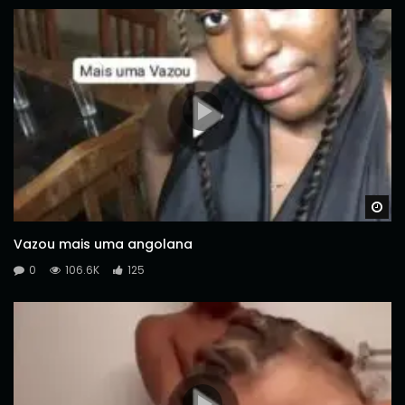
Wa
Vazou mais uma angolana
0
106.6K
125