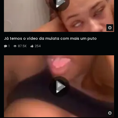
Wa
Já temos o vídeo da mulata com mais um puto
1
87.5K
254
Wa