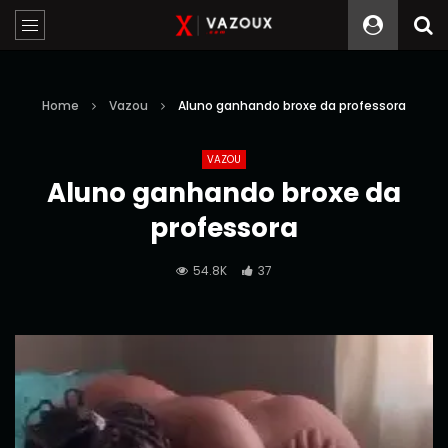
Home
Vazou
Aluno ganhando broxe da professora
VAZOU
Aluno ganhando broxe da
professora
54.8K
37
Reprodutor
de
vídeo