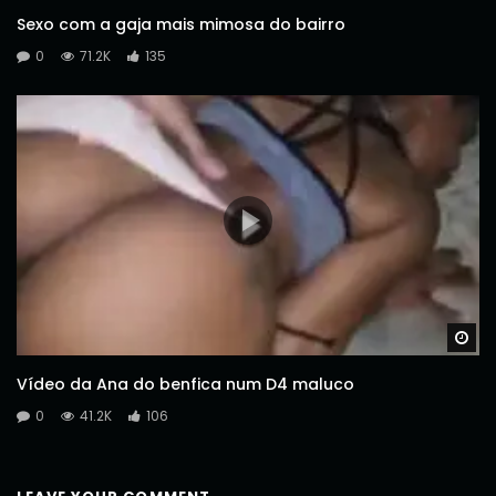
Sexo com a gaja mais mimosa do bairro
0
71.2K
135
Wa
Vídeo da Ana do benfica num D4 maluco
0
41.2K
106