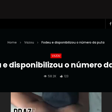
Home
Vazou
Fodeu e disponibilizou o número da puta
VAZOU
 e disponibilizou o número d
58.2K
123
Reprodutor
de
vídeo