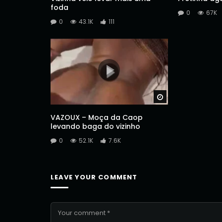
foda
0
67K
0
43.1K
111
Watch Later
VAZOUX – Moça da Caop
levando baga do vizinho
0
52.1K
7.6K
LEAVE YOUR COMMENT