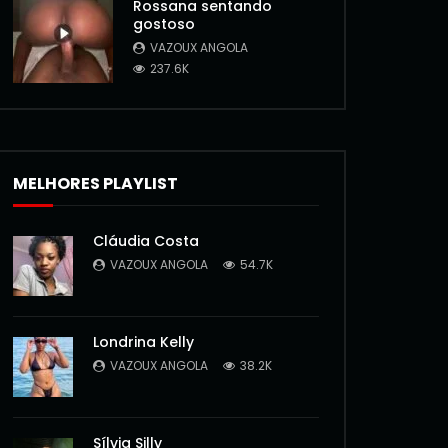
Rossana sentando
gostoso
VAZOUX ANGOLA
237.6K
MELHORES PLAYLIST
Cláudia Costa
VAZOUX ANGOLA
54.7K
Londrina Kelly
VAZOUX ANGOLA
38.2K
Sílvia Silly