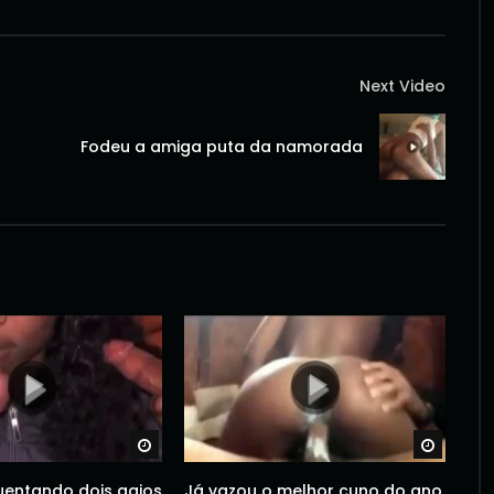
Next Video
Fodeu a amiga puta da namorada
Watch Later
Watch 
uentando dois gajos
Já vazou o melhor cuno do ano