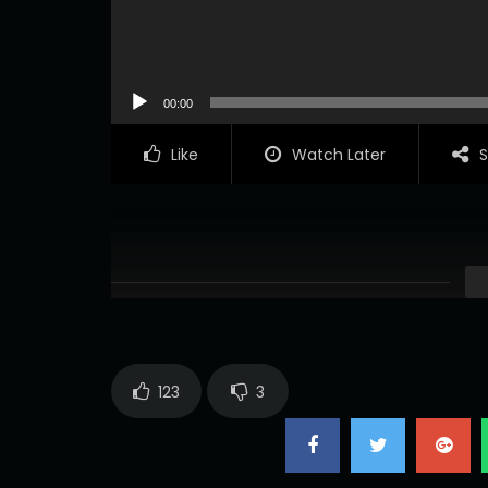
00:00
Like
Watch Later
S
123
3