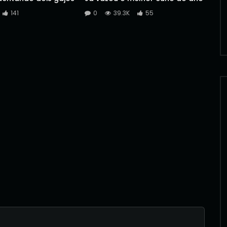
141
0
39.3K
55