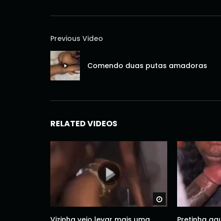
Previous Video
Comendo duas putas amadoras
RELATED VIDEOS
Watch Later
Vizinha veio levar mais uma
Pretinha ag