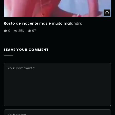
Wa
Rosto de inocente mas é muito malandra
0
35K
97
LEAVE YOUR COMMENT