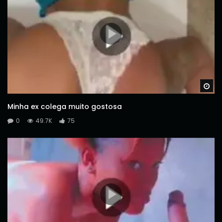
Wa
Minha ex colega muito gostosa
0
49.7K
75