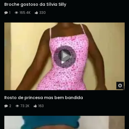
Broche gostoso da Sílvia Silly
1
165.4K
330
Wa
Rosto de princesa mas bem bandida
2
73.2K
163