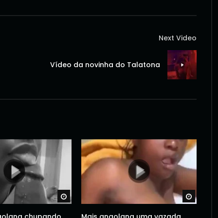
Next Video
Vídeo da novinha do Talatona
Watch Later
Watch 
golana chupando
Mais angolana uma vazada