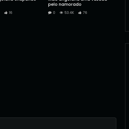
pelo namorado
16
0
53.4K
76