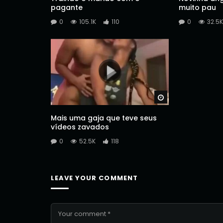
pagante
muito pau
0
105.1K
110
0
32.5K
Watch Later
Mais uma gaja que teve seus
vídeos zavados
0
52.5K
118
LEAVE YOUR COMMENT