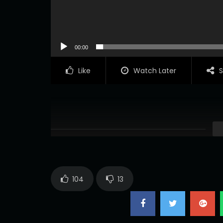
00:00
Like
Watch Later
S
104
13