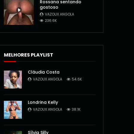
Rossana sentando
gostoso
VAZOUX ANGOLA
236.6K
MELHORES PLAYLIST
Cláudia Costa
VAZOUX ANGOLA
54.6K
Londrina Kelly
VAZOUX ANGOLA
38.1K
Sílvia Silly