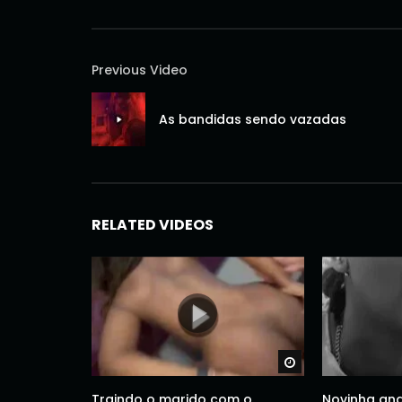
Previous Video
As bandidas sendo vazadas
RELATED VIDEOS
Watch Later
Traindo o marido com o
Novinha an