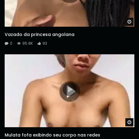
Wa
Vazado da princesa angolana
0
95.8K
93
Wa
Mulata fofa exibindo seu corpo nas redes