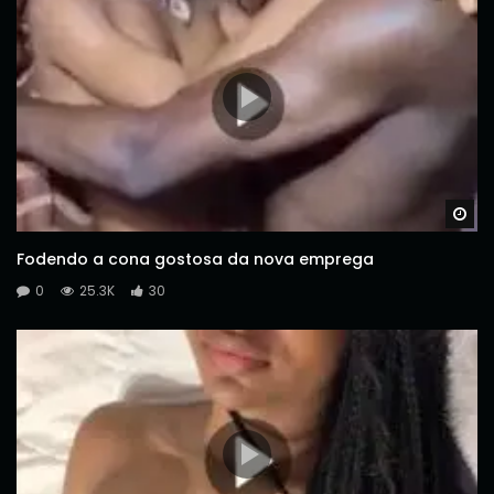
Wa
Fodendo a cona gostosa da nova emprega
0
25.3K
30