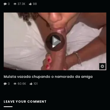
0
37.3K
98
Wa
Mulata vazada chupando o namorado da amiga
0
60.6K
101
LEAVE YOUR COMMENT