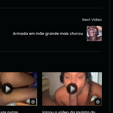
Next Video
Armada em mãe grande mais chorou
Watch Later
Watch 
uas putas
Vazou o vídeo da mulata do