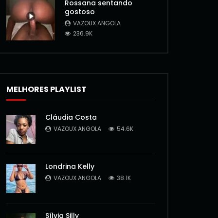
Rossana sentando
gostoso
VAZOUX ANGOLA
236.9K
MELHORES PLAYLIST
Cláudia Costa
VAZOUX ANGOLA
54.6K
Londrina Kelly
VAZOUX ANGOLA
38.1K
Sílvia Silly