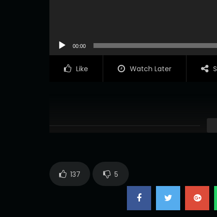
00:00
Like
Watch Later
S
137
5