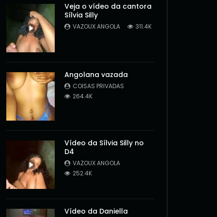
Veja o vídeo da cantora
Sílvia Silly
VAZOUX ANGOLA
311.4K
Angolana vazada
COISAS PRIVADAS
264.4K
Vídeo da Sílvia Silly no
D4
VAZOUX ANGOLA
252.4K
Later
Vídeo da Daniella