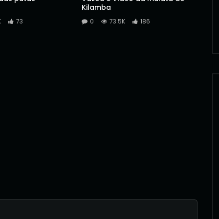
Kilamba
K
73
0
73.5K
186