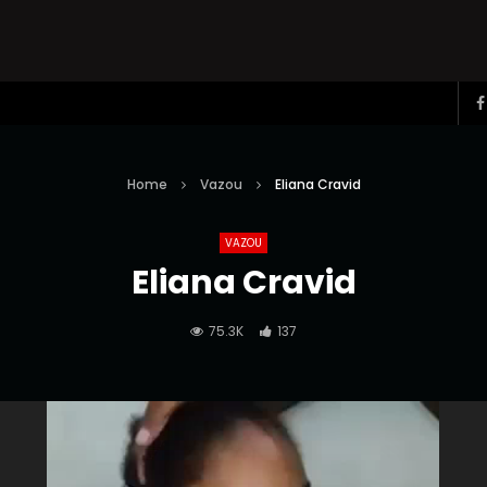
Home
Vazou
Eliana Cravid
VAZOU
Eliana Cravid
75.3K
137
Reprodutor
de
vídeo