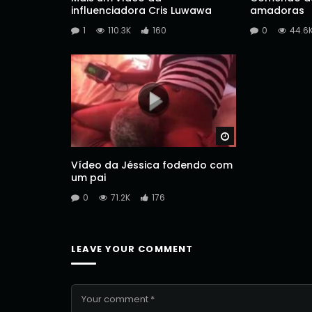
influenciadora Cris Luwawa
amadoras
1
110.3K
160
0
44.6
Watch Later
Vídeo da Jéssica fodendo com
um pai
0
71.2K
176
LEAVE YOUR COMMENT