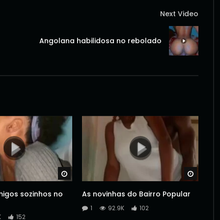
Next Video
Angolana habilidosa no rebolado
Watch Later
Watch 
igos sozinhos no
As novinhas do Bairro Popular
1
92.9K
102
K
152