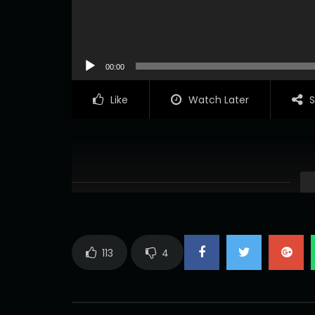
00:00
Like
Watch Later
S
113
4