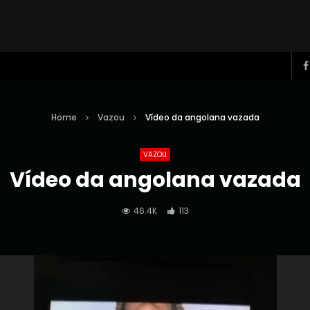
Home
Vazou
Vídeo da angolana vazada
VAZOU
Vídeo da angolana vazada
46.4K
113
Reprodutor
de
vídeo