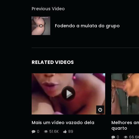
Previous Video
Fodendo a mulata do grupo
RELATED VIDEOS
Watch Later
Mais um vídeo vazado dela
Melhores am
quarto
0
51.6K
89
0
66.6