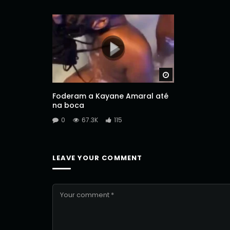
Watch Later
Foderam a Kayane Amaral até
na boca
0
67.3K
115
LEAVE YOUR COMMENT