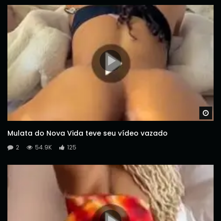
Wa
Mulata do Nova Vida teve seu vídeo vazado
2
54.9K
125