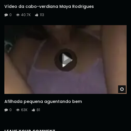
Vídeo da cabo-verdiana Maya Rodrigues
0
40.7K
113
Wa
Afilhada pequena aguentando bem
0
63K
81