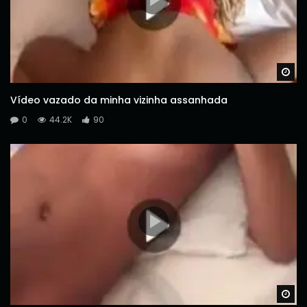
Wa
Vídeo vazado da minha vizinha assanhada
0
44.2K
90
Wa