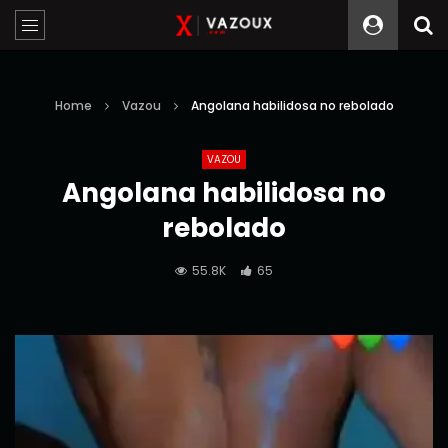
Home
Vazou
Angolana habilidosa no rebolado
VAZOU
Angolana habilidosa no
rebolado
55.8K
65
Reprodutor
de
vídeo