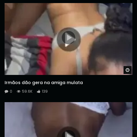
Wa
Irmãos dão gera na amiga mulata
0
59.6K
139