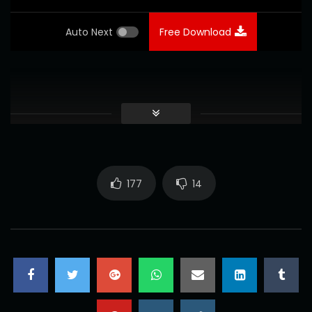
Auto Next
Free Download
177
14