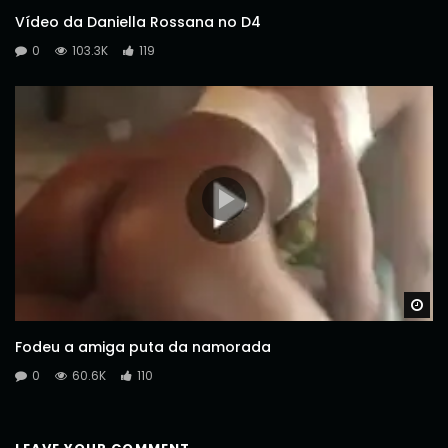
Vídeo da Daniella Rossana no D4
0
103.3K
119
Wa
Fodeu a amiga puta da namorada
0
60.6K
110