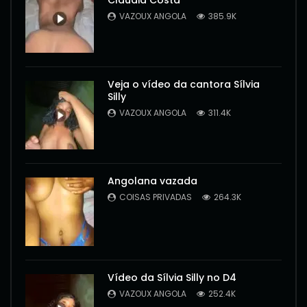
Cláudia Costa
VAZOUX ANGOLA
385.9K
Veja o vídeo da cantora Sílvia
Silly
VAZOUX ANGOLA
311.4K
Angolana vazada
COISAS PRIVADAS
264.3K
Vídeo da Sílvia Silly no D4
VAZOUX ANGOLA
252.4K