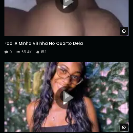
Wa
Fodi A Minha Vizinha No Quarto Dela
0
65.4K
152
Wa