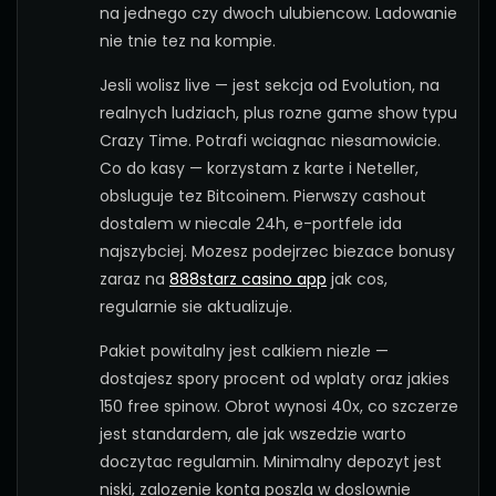
na jednego czy dwoch ulubiencow. Ladowanie
nie tnie tez na kompie.
Jesli wolisz live — jest sekcja od Evolution, na
realnych ludziach, plus rozne game show typu
Crazy Time. Potrafi wciagnac niesamowicie.
Co do kasy — korzystam z karte i Neteller,
obsluguje tez Bitcoinem. Pierwszy cashout
dostalem w niecale 24h, e-portfele ida
najszybciej. Mozesz podejrzec biezace bonusy
zaraz na
888starz casino app
jak cos,
regularnie sie aktualizuje.
Pakiet powitalny jest calkiem niezle —
dostajesz spory procent od wplaty oraz jakies
150 free spinow. Obrot wynosi 40x, co szczerze
jest standardem, ale jak wszedzie warto
doczytac regulamin. Minimalny depozyt jest
niski, zalozenie konta poszla w doslownie