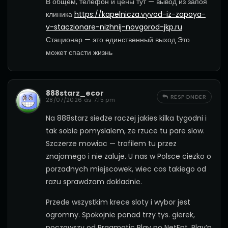
В общем, телефон и цены тут — вывод из запоя
клиника
https://kapelnicza.vyvod-iz-zapoya-
v-staczionare-nizhnij-novgorod-jkp.ru
Стационар — это единственный выход Это
может спасти жизнь
888starz_ecor
RESPONDER
28/07/2026 às 7:15 pm
Na 888starz siedze raczej jakies kilka tygodni i
tak sobie pomyslalem, ze rzuce tu pare slow.
Szczerze mowiac — trafilem tu przez
znajomego i nie zaluje. U nas w Polsce ciezko o
porzadnych miejscowek, wiec cos takiego od
razu sprawdzam dokladnie.
Przede wszystkim krece sloty i wybor jest
ogromny. Spokojnie ponad trzy tys. gierek,
poczawszy od Pragmatic Play po NetEnt, Play’n