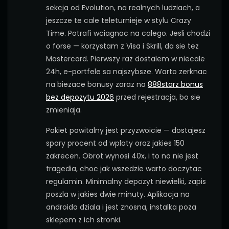
sekcja od Evolution, na realnych ludziach, a
jeszcze te cale teleturnieje w stylu Crazy
Time. Potrafi wciagnac na calego. Jesli chodzi
o forse — korzystam z Visa i Skrill, da sie tez
Mastercard. Pierwszy raz dostalem w niecale
24h, e-portfele sa najszybsze. Warto zerknac
na biezace bonusy zaraz na
888starz bonus
bez depozytu 2026
przed rejestracja, bo sie
zmieniaja.
Pakiet powitalny jest przyzwoicie — dostajesz
spory procent od wplaty oraz jakies 150
zakrecen. Obrot wynosi 40x, i to no nie jest
tragedia, choc jak wszedzie warto doczytac
regulamin. Minimalny depozyt niewielki, zapis
poszla w jakies dwie minuty. Aplikacja na
androida dziala i jest znosna, instalka poza
sklepem z ich stronki.