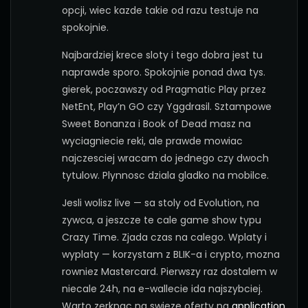
opcji, wiec kazde takie od razu testuje na
spokojnie.
Najbardziej krece sloty i tego dobra jest tu
naprawde sporo. Spokojnie ponad dwa tys.
gierek, poczawszy od Pragmatic Play przez
NetEnt, Play’n GO czy Yggdrasil. Sztampowe
Sweet Bonanza i Book of Dead masz na
wyciagniecie reki, ale prawde mowiac
najczesciej wracam do jednego czy dwoch
tytulow. Plynnosc dziala gladko na mobilce.
Jesli wolisz live — sa stoly od Evolution, na
zywca, a jeszcze te cale game show typu
Crazy Time. Zjada czas na calego. Wplaty i
wyplaty — korzystam z BLIK-a i crypto, mozna
rowniez Mastercard. Pierwszy raz dostalem w
niecale 24h, na e-wallecie ida najszybciej.
Warto zerknac na swieze oferty na
application