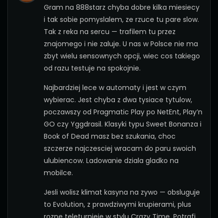
Gram na 888starz chyba dobre kilka miesiecy
i tak sobie pomyslalem, ze rzuce tu pare slow.
Tak z reka na sercu — trafilem tu przez
znajomego i nie zaluje. U nas w Polsce nie ma
zbyt wielu sensownych opcji, wiec cos takiego
od razu testuje na spokojnie.
Najbardziej lece w automaty i jest w czym
wybierac. Jest chyba z dwa tysiace tytulow,
poczawszy od Pragmatic Play po NetEnt, Play’n
GO czy Yggdrasil. Klasyki typu Sweet Bonanza i
Book of Dead masz bez szukania, choc
szczerze najczesciej wracam do paru swoich
ulubiencow. Ladowanie dziala gladko na
mobilce.
Jesli wolisz klimat kasyna na zywo — obsluguje
to Evolution, z prawdziwymi krupierami, plus
rozne teleturnieje w stylu Crazy Time. Potrafi