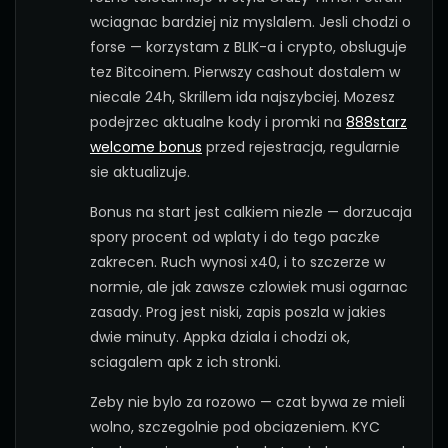
wciagnac bardziej niz myslalem. Jesli chodzi o
forse — korzystam z BLIK-a i crypto, obsluguje
tez Bitcoinem. Pierwszy cashout dostalem w
niecale 24h, Skrillem ida najszybciej. Mozesz
podejrzec aktualne kody i promki na
888starz
welcome bonus
przed rejestracja, regularnie
sie aktualizuje.
Bonus na start jest calkiem niezle — dorzucaja
spory procent od wplaty i do tego paczke
zakrecen. Ruch wynosi x40, i to szczerze w
normie, ale jak zawsze czlowiek musi ogarnac
zasady. Prog jest niski, zapis poszla w jakies
dwie minuty. Appka dziala i chodzi ok,
sciagalem apk z ich stronki.
Zeby nie bylo za rozowo — czat bywa ze mieli
wolno, szczegolnie pod obciazeniem. KYC