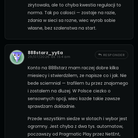
zirytowala, ale to chyba kwestia regulacji to
norma. Tak po calosci — zostaje na razie,
zdania w sieci sa rozne, wiec wyrob sobie
wlasne, bez szalenstwa na start.
888starz_yyEa
RESPONDER
29/07/2026 às 1:54 am
Konto na 888starz mam raczej dobre kilka
miesiecy i stwierdzilem, ze napisze co i jak. Nie
bede sciemnial — trafilem tu przez znajomego
i zostalem na dluzej. W Polsce ciezko o
sensownych opcji, wiec kazde takie zawsze
sprawdzam dokladnie.
Przede wszystkim siedze w slotach i wybor jest
ogromny. Jest chyba z dwa tys. automatow,
poczawszy od Pragmatic Play przez NetEnt,