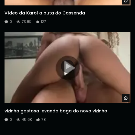
Wa
Vídeo da Karol a puta do Cassenda
0
73.8K
127
Wa
vizinha gostosa levando baga do novo vizinho
0
45.6K
78