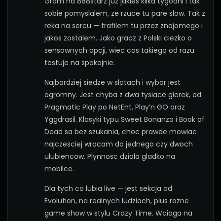
Gram na 888starz juz jakies kilka tygodni i tak
sobie pomyslalem, ze rzuce tu pare slow. Tak z
reka na sercu — trafilem tu przez znajomego i
jakos zostalem. Jako gracz z Polski ciezko o
sensownych opcji, wiec cos takiego od razu
testuje na spokojnie.
Najbardziej siedze w slotach i wybor jest
ogromny. Jest chyba z dwa tysiace gierek, od
Pragmatic Play po NetEnt, Play’n GO oraz
Yggdrasil. Klasyki typu Sweet Bonanza i Book of
Dead sa bez szukania, choc prawde mowiac
najczesciej wracam do jednego czy dwoch
ulubiencow. Plynnosc dziala gladko na
mobilce.
Dla tych co lubia live — jest sekcja od
Evolution, na realnych ludziach, plus rozne
game show w stylu Crazy Time. Wciaga na