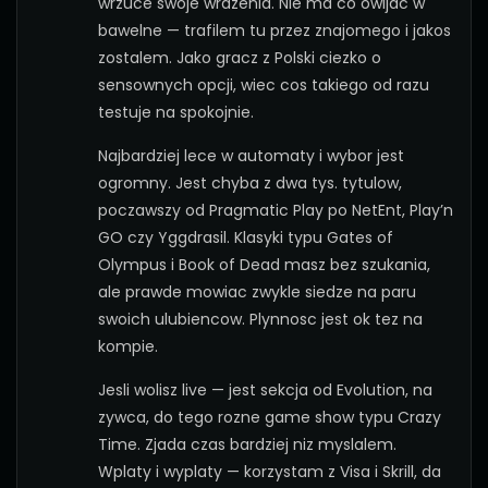
wrzuce swoje wrazenia. Nie ma co owijac w
bawelne — trafilem tu przez znajomego i jakos
zostalem. Jako gracz z Polski ciezko o
sensownych opcji, wiec cos takiego od razu
testuje na spokojnie.
Najbardziej lece w automaty i wybor jest
ogromny. Jest chyba z dwa tys. tytulow,
poczawszy od Pragmatic Play po NetEnt, Play’n
GO czy Yggdrasil. Klasyki typu Gates of
Olympus i Book of Dead masz bez szukania,
ale prawde mowiac zwykle siedze na paru
swoich ulubiencow. Plynnosc jest ok tez na
kompie.
Jesli wolisz live — jest sekcja od Evolution, na
zywca, do tego rozne game show typu Crazy
Time. Zjada czas bardziej niz myslalem.
Wplaty i wyplaty — korzystam z Visa i Skrill, da