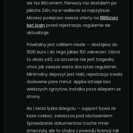
sie tez Bitcoinem. Pierwszy raz dostalem po
jakichs 24h, na e-wallecie sa najszybsze.
Mozesz podejrzec swieze oferty na
888starz
bet login
przed rejestracja, regularnie sie
aktualizuje.
Powitalny jest calkiem niezle — dostajesz do
1500 euro i do tego jakies 150 zakrecen. Obrot
to okolo x40, co szczerze nie jest tragedia,
choc jak zawsze warto doczytac regulamin.
Minimalny depozyt jest niski, rejestracja trwala
doslownie pare minut. Appka istnieje bez
wiekszych zgrzytow, instalka poza sklepem ze
strony.
No i teraz lyzka dziegciu — support bywa ze
kaze czekac, zwlaszcza pod obciazeniem.
Sprawdzanie dokumentow troche mnie
zmeczyla, ale to chyba z powodu licencji tak