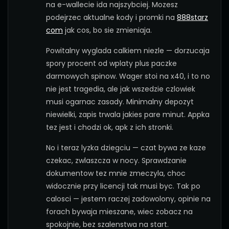
na e-wallecie ida najszybciej. Mozesz
podejrzec aktualne kody i promki na
888starz
com
jak cos, bo sie zmieniaja.
Powitalny wyglada calkiem niezle — dorzucaja
spory procent od wplaty plus paczke
darmowych spinow. Wager stoi na x40, i to no
nie jest tragedia, ale jak wszedzie czlowiek
musi ogarnac zasady. Minimalny depozyt
niewielki, zapis trwala jakies pare minut. Appka
tez jest i chodzi ok, apk z ich stronki.
No i teraz lyzka dziegciu — czat bywa ze kaze
czekac, zwlaszcza w nocy. Sprawdzanie
dokumentow tez mnie zmeczyla, choc
widocznie przy licencji tak musi byc. Tak po
calosci — jestem raczej zadowolony, opinie na
forach bywaja mieszane, wiec zobacz na
spokojnie, bez szalenstwa na start.