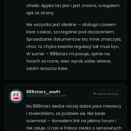
chwile. Appka tez jest i jest znosna, sciagalem
apk ze strony.
Nie wszystko jest idealne — obsluga czasem
kaze czekac, szczegolnie pod obciazeniem.
Sprawdzanie dokumentow tez mnie zmeczyla,
choc to chyba kwestia regulacji tak musi byc.
W sumie — 888starz mi pasuje, opinie na
forach sa rozne, wiec wyrob sobie wlasne,
zanim wrzucisz kase.
888starz_wwPr
RESPONDER
28/07/2026 às 3:51 pm
Na 888starz siedze raczej dobre pare miesiecy
i stwierdzilem, ze podziele sie. Nie bede
sciemnial — dorwalem link na jakims forum i
nie zaluje. U nas w Polsce ciezko o sensownych