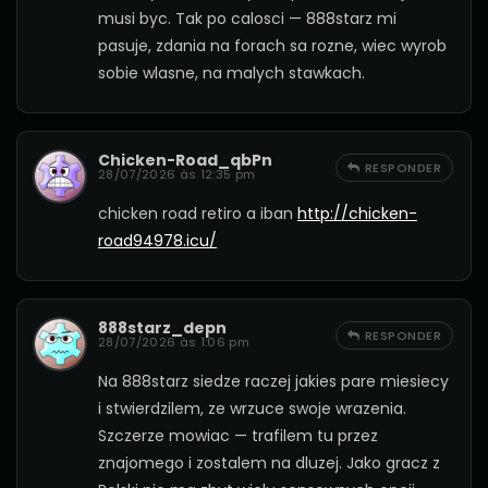
musi byc. Tak po calosci — 888starz mi
pasuje, zdania na forach sa rozne, wiec wyrob
sobie wlasne, na malych stawkach.
Chicken-Road_qbPn
RESPONDER
28/07/2026 às 12:35 pm
chicken road retiro a iban
http://chicken-
road94978.icu/
888starz_depn
RESPONDER
28/07/2026 às 1:06 pm
Na 888starz siedze raczej jakies pare miesiecy
i stwierdzilem, ze wrzuce swoje wrazenia.
Szczerze mowiac — trafilem tu przez
znajomego i zostalem na dluzej. Jako gracz z