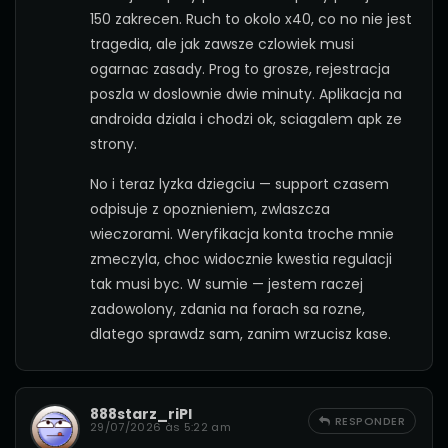
150 zakrecen. Ruch to okolo x40, co no nie jest
tragedia, ale jak zawsze czlowiek musi
ogarnac zasady. Prog to grosze, rejestracja
poszla w doslownie dwie minuty. Aplikacja na
androida dziala i chodzi ok, sciagalem apk ze
strony.
No i teraz lyzka dziegciu — support czasem
odpisuje z opoznieniem, zwlaszcza
wieczorami. Weryfikacja konta troche mnie
zmeczyla, choc widocznie kwestia regulacji
tak musi byc. W sumie — jestem raczej
zadowolony, zdania na forach sa rozne,
dlatego sprawdz sam, zanim wrzucisz kase.
888starz_riPl
RESPONDER
29/07/2026 às 5:22 am