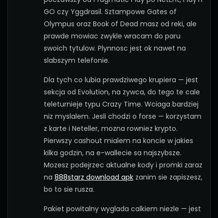
GO czy Yggdrasil. Sztampowe Gates of
Olympus oraz Book of Dead masz od reki, ale
prawde mowiac zwykle wracam do paru
swoich tytulow. Plynnosc jest ok nawet na
slabszym telefonie.
Dla tych co lubia prawdziwego krupiera — jest
sekcja od Evolution, na zywca, do tego te cale
teleturnieje typu Crazy Time. Wciaga bardziej
niz myslalem. Jesli chodzi o forse — korzystam
z karte i Neteller, mozna rowniez krypto.
Pierwszy cashout mialem na koncie w jakies
kilka godzin, na e-wallecie sa najszybsze.
Mozesz podejrzec aktualne kody i promki zaraz
na
888starz download apk
zanim sie zapiszesz,
bo to sie rusza.
Pakiet powitalny wyglada calkiem niezle — jest