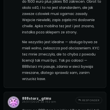
do 1500 euro plus jakies 150 zakrecen. Obrot to
okolo x40, i to no jest standardem, ale jak
zawsze czlowiek musi ogarnac zasady.
Wejscie niewielki, zapis zajela mi doslownie
chwile. Apka mobilna tez jest i jest znosna,
instalka poza sklepem ze strony.
Nie wszystko jest idealne — obsluga bywa ze
mieli wolno, zwlaszcza pod obciazeniem. KYC
tez mnie zmeczyla, ale to chyba z powodu
licencji tak musi byc. Tak po calosci —
888starz mi pasuje, zdania w sieci bywaja
mieszane, dlatego sprawdz sam, zanim
wrzucisz kase.
888starz_gtMa
RESPONDER
29/07/2026 às 1:52 am