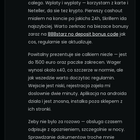
calego. Wplaty i wyplaty — korzystam z karte i
Neteller, da sie tez krypto. Pierwszy cashout
mialem na koncie po jakichs 24h, Skrillem ida
najszybciej. Warto zerknac na biezace bonusy
zaraz na
888starz no deposit bonus code
jak
cos, regularnie sie aktualizuje.
Powitalny prezentuje sie calkiem niezle — jest
do 1500 euro oraz paczke zakrecen. Wager
wynosi okolo x40, co szczerze w normie, ale
jak wszedzie warto doczytac regulamin.
Wejscie jest niski, rejestracja zajela mi
doslownie dwie minuty. Aplikacja na androida
dziala i jest znosna, instalka poza sklepem z
ich stronki.
Zeby nie bylo za rozowo — obsluga czasem
odpisuje z opoznieniem, szczegolnie w nocy.
Sprawdzanie dokumentow troche mnie