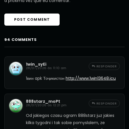
a próxima vez que eu comentar.
94 COMMENTS
1win_syEi
RESPONDER
28/07/2026 às 11:10 am
1вин apk Тоҷикистон
http://www.1win13648.icu
888starz_moPt
RESPONDER
28/07/2026 às 12:21 pm
Od jakiegos czasu ogram 888starz juz jakies
kilka tygodni i tak sobie pomyslalem, ze