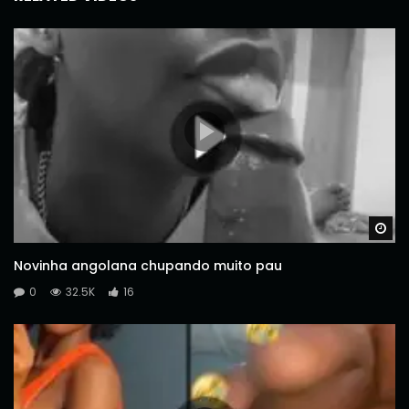
Wa
Novinha angolana chupando muito pau
0
32.5K
16