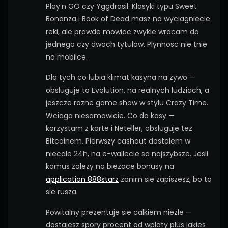
Play’n GO czy Yggdrasil. Klasyki typu Sweet
Bonanza i Book of Dead masz na wyciagniecie
reki, ale prawde mowiac zwykle wracam do
jednego czy dwoch tytulow. Plynnosc nie tnie
na mobilce.
Dla tych co lubia klimat kasyna na zywo —
obsluguje to Evolution, na realnych ludziach, a
jeszcze rozne game show w stylu Crazy Time.
Wciaga niesamowicie. Co do kasy —
korzystam z karte i Neteller, obsluguje tez
Bitcoinem. Pierwszy cashout dostalem w
niecale 24h, na e-wallecie sa najszybsze. Jesli
komus zalezy na biezace bonusy na
application 888starz
zanim sie zapiszesz, bo to
sie rusza.
Powitalny prezentuje sie calkiem niezle —
dostajesz spory procent od wplaty plus jakies