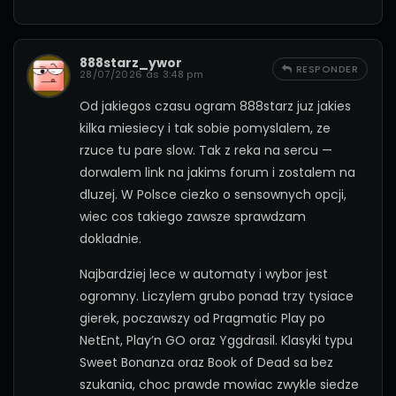
888starz_ywor
RESPONDER
28/07/2026 às 3:48 pm
Od jakiegos czasu ogram 888starz juz jakies
kilka miesiecy i tak sobie pomyslalem, ze
rzuce tu pare slow. Tak z reka na sercu —
dorwalem link na jakims forum i zostalem na
dluzej. W Polsce ciezko o sensownych opcji,
wiec cos takiego zawsze sprawdzam
dokladnie.
Najbardziej lece w automaty i wybor jest
ogromny. Liczylem grubo ponad trzy tysiace
gierek, poczawszy od Pragmatic Play po
NetEnt, Play’n GO oraz Yggdrasil. Klasyki typu
Sweet Bonanza oraz Book of Dead sa bez
szukania, choc prawde mowiac zwykle siedze