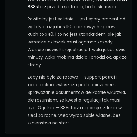
888starz
przed rejestracja, bo to sie rusza.
Powitalny jest solidnie — jest spory procent od
wplaty oraz jakies 150 darmowych spinow.
Ruch to x40, i to no jest standardem, ale jak
wszedzie czlowiek musi ogarnac zasady.
Wejscie niewielki, rejestracja trwala jakies dwie
minuty. Apka mobilna dziala i chodzi ok, apk ze
strony.
Zeby nie bylo za rozowo — support potrafi
kaze czekac, zwlaszcza pod obciazeniem.
Sprawdzanie dokumentow delikatnie wkurzyla,
ale rozumiem, ze kwestia regulacji tak musi
byc. Ogolnie — 888starz mi pasuje, zdania w
sieci sa rozne, wiec wyrob sobie wlasne, bez
szalenstwa na start.