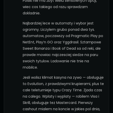
Polski nie ma zbyt wielu sensownych opcji,
wiec cos takiego od razu sprawdzam
dokladnie.
Najbardziej lece w automaty i wybor jest
ogromny. Liczylem grubo ponad dwa tys.
automatow, poczawszy od Pragmatic Play po
NetEnt, Play’n GO oraz Yggdrasil. Sztampowe
Sweet Bonanza i Book of Dead sa od reki, ale
prawde mowiac najczesciej siedze na paru
swoich tytulow. Ladowanie nie tnie na
mobilce.
Jesli wolisz klimat kasyna na zywo — obsluguje
to Evolution, z prawdziwymi krupierami, plus te
cale teleturnieje typu Crazy Time. Zjada czas
na calego. Wplaty i wyplaty — robilem Visa i
Skrill, obsluguje tez Mastercard. Pierwszy
cashout mialem na koncie w jakies pol dnia,