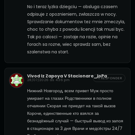
No i teraz lyzka dziegciu — obsluga czasem
odpisuje z opoznieniem, zwlaszcza w nocy.
Sprawdzanie dokumentow tez mnie zmeczyla,
choc to chyba z powodu licencji tak musi byc.
Tak po calosci — zostaje na razie, opinie na
forach sa rozne, wiec sprawdz sam, bez
szalenstwa na start.
Vivod Iz Zapoya V Stacionare_loPa
RESPONDER
28/07/2026 às 4:36 pm
Нижний Новгород, всем привет Муж просто
умирает на глазах Родственники в полном
отчаянии Скорая не приедет на такой вызов
Короче, единственные кто взялся за
безнадёжный случай — быстрый вывод из запоя
в стационаре за 3 дня Врачи и медсёстры 24/7