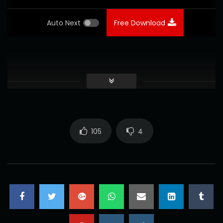
Auto Next
Free Download
105
4