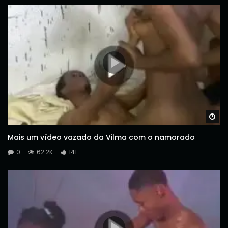
Wa
Mais um vídeo vazado da Vilma com o namorado
0
62.2K
141