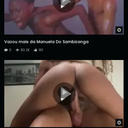
Wa
Vazou mais da Manuela Do Sambizanga
0
83.2K
161
Wa