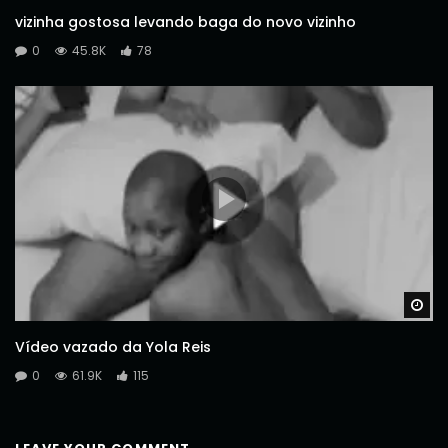
vizinha gostosa levando baga do novo vizinho
0
45.8K
78
Wa
Vídeo vazado da Yola Reis
0
61.9K
115