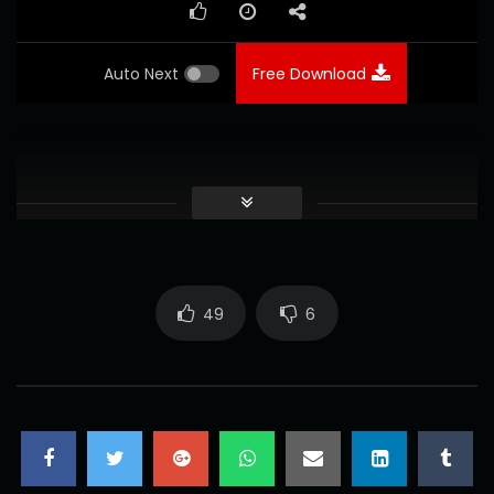
Auto Next
Free Download
49
6