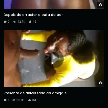
Wa
Depois de arrastar a puta do bar
0
42.7K
46
Wa
Presente de aniversário da amiga é
1
56.9K
161