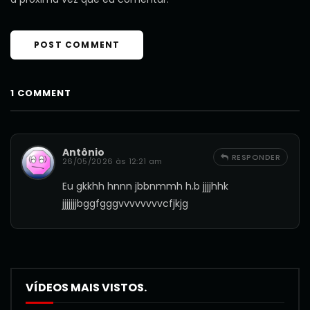
1 COMMENT
Antônio
RESPONDER
26/05/2026 às 12:21 am
Eu gkkhh hnnn jbbnmmh h.b jjjjhhk
jjjjjjjbggfgggvvvvvvvvcfjkjg
VÍDEOS MAIS VISTOS.