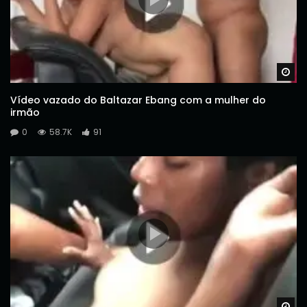
Wa
Vídeo vazado do Baltazar Ebang com a mulher do
irmão
0
58.7K
91
Wa