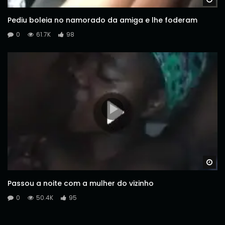
Pediu boleia no namorado da amiga e lhe foderam
0
61.7K
98
Wa
Passou a noite com a mulher do vizinho
0
50.4K
95