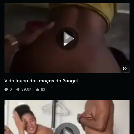
Wa
Vida louca das moças do Rangel
0
39.6K
113