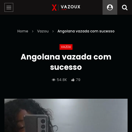
Home
Vazou
Angolana vazada com sucesso
VAZOU
Angolana vazada com
sucesso
54.8K
79
Reprodutor
de
vídeo