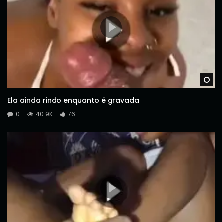
Wa
Ela ainda rindo enquanto é gravada
0
40.9K
76