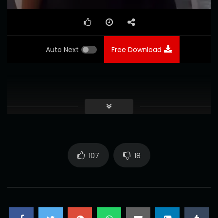
Auto Next
Free Download
107
18