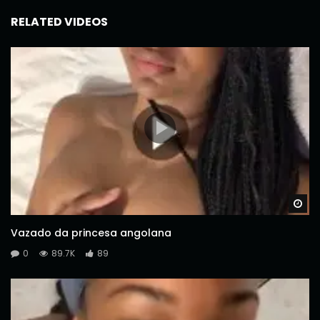
RELATED VIDEOS
Wa
Vazado da princesa angolana
0
89.7K
89