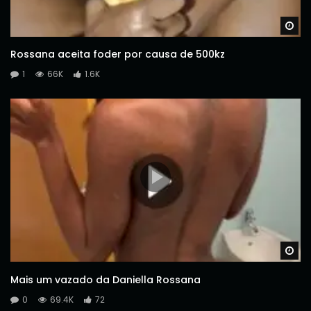
Wa
Rossana aceita foder por causa de 500kz
1
66K
1.6K
Wa
Mais um vazado da Daniella Rossana
0
69.4K
72