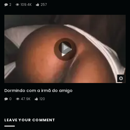
2
109.4K
257
Wa
Dormindo com a irmã do amigo
0
47.9K
120
LEAVE YOUR COMMENT