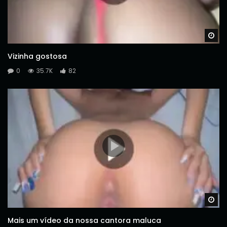
Wa
Vizinha gostosa
0
35.7K
82
Wa
Mais um vídeo da nossa cantora maluca