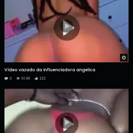
Wa
Vídeo vazado da influenciadora angelica
0
61.9K
232