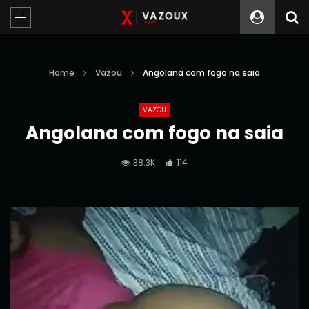
Home
Vazou
Angolana com fogo na saia
VAZOU
Angolana com fogo na saia
38.3K
114
Reprodutor
Media error: Format(s) not supported or source(s) not found
Descarregar ficheiro: https://vazoux.com/wp-
de
content/uploads/2026/02/video_watermark1770131388692.mp4
vídeo