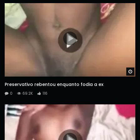
Wa
Preservativo rebentou enquanto fodia a ex
0
69.2K
116