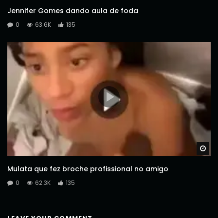
Jennifer Gomes dando aula de foda
0
63.6K
135
Wa
Mulata que fez broche profissional no amigo
0
62.3K
135