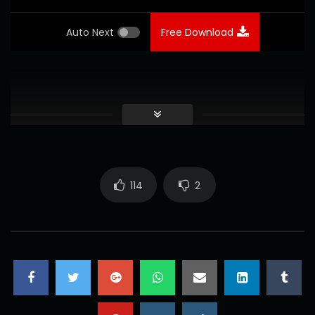
Auto Next
Free Download
114
2