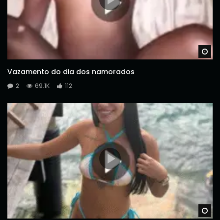
Wa
Vazamento do dia dos namorados
2
69.1K
112
Wa