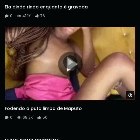
Ela ainda rindo enquanto é gravada
0
41.1K
76
Wa
Fodendo a puta limpa de Maputo
0
68.2K
50