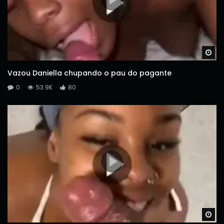
Wa
Vazou Daniella chupando o pau do pagante
0
53.9K
80
Wa