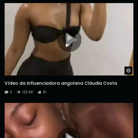
Wa
Vídeo da influenciadora angolana Cláudia Costa
0
123.6K
81