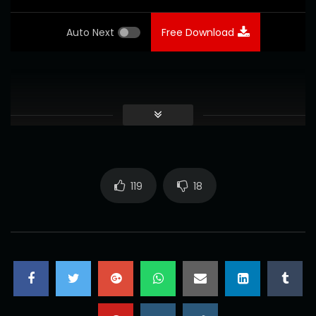
Auto Next
Free Download
119
18