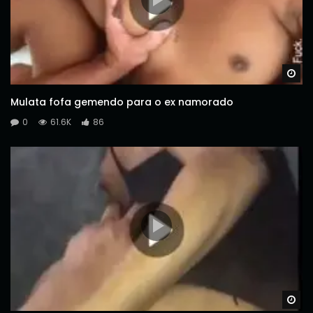
Wa
Mulata fofa gemendo para o ex namorado
0
61.6K
86
Wa