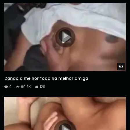
Wa
Dando a melhor foda na melhor amiga
0
69.6K
129