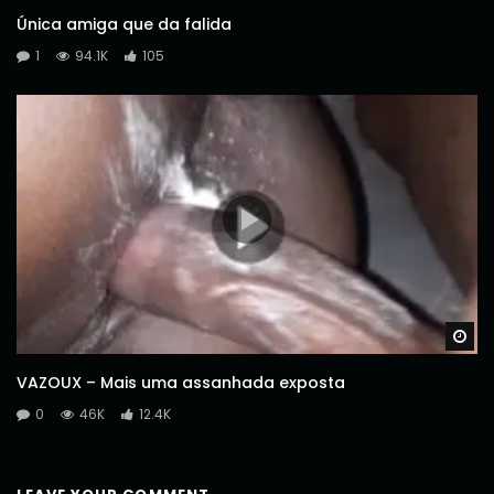
Única amiga que da falida
1
94.1K
105
Wa
VAZOUX – Mais uma assanhada exposta
0
46K
12.4K