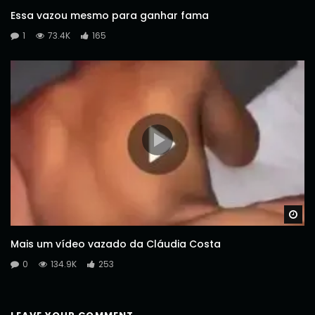
Essa vazou mesmo para ganhar fama
1
73.4K
165
Wa
Mais um vídeo vazado da Cláudia Costa
0
134.9K
253