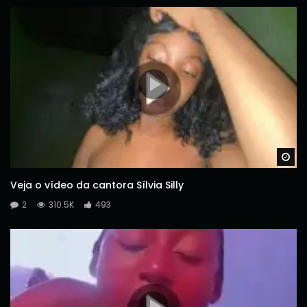
Wa
Veja o vídeo da cantora Sílvia Silly
2
310.5K
493