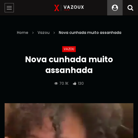
Home
Vazou
Nova cunhada muito assanhada
VAZOU
Nova cunhada muito
assanhada
70.1K
130
Reprodutor
de
vídeo